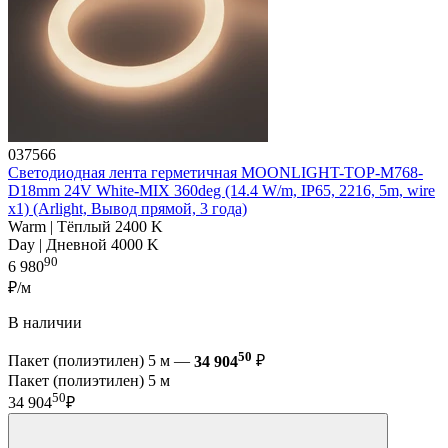
037566
Светодиодная лента герметичная MOONLIGHT-TOP-M768-
D18mm 24V White-MIX 360deg (14.4 W/m, IP65, 2216, 5m, wire
x1) (Arlight, Вывод прямой, 3 года)
Warm | Тёплый 2400 K
Day | Дневной 4000 K
90
6 980
₽/м
В наличии
50
Пакет (полиэтилен) 5 м —
34 904
₽
Пакет (полиэтилен) 5 м
50
34 904
₽