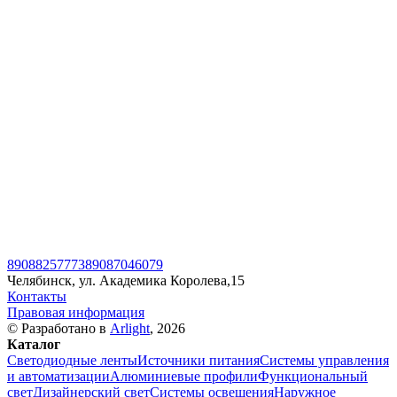
89088257773
89087046079
Челябинск, ул. Академика Королева,15
Контакты
Правовая информация
© Разработано в
Arlight
, 2026
Каталог
Светодиодные ленты
Источники питания
Системы управления
и автоматизации
Алюминиевые профили
Функциональный
свет
Дизайнерский свет
Системы освещения
Наружное