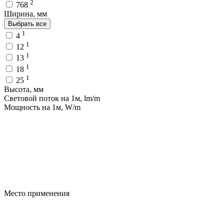
2
768
Ширина, мм
Выбрать все
1
4
1
12
1
13
1
18
1
25
Высота, мм
Световой поток на 1м, lm/m
Мощность на 1м, W/m
Место применения