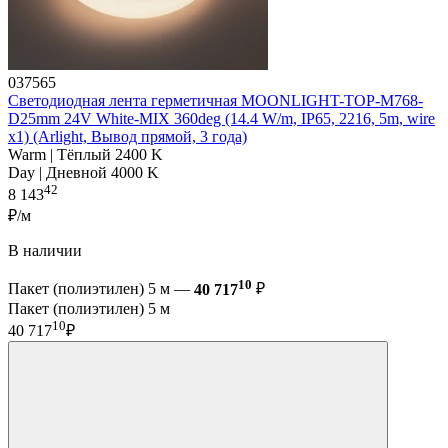
037565
Светодиодная лента герметичная MOONLIGHT-TOP-M768-
D25mm 24V White-MIX 360deg (14.4 W/m, IP65, 2216, 5m, wire
x1) (Arlight, Вывод прямой, 3 года)
Warm | Тёплый 2400 K
Day | Дневной 4000 K
42
8 143
₽/м
В наличии
10
Пакет (полиэтилен) 5 м —
40 717
₽
Пакет (полиэтилен) 5 м
10
40 717
₽