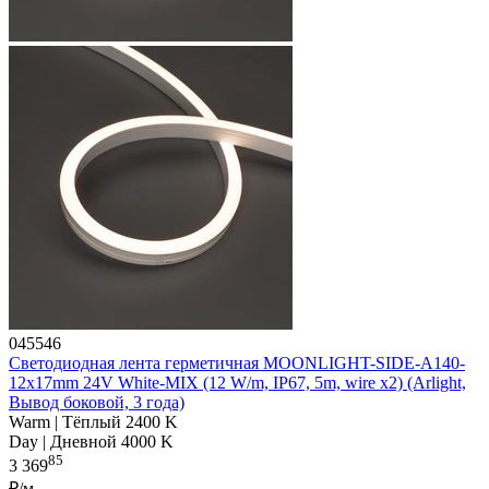
045546
Светодиодная лента герметичная MOONLIGHT-SIDE-A140-
12x17mm 24V White-MIX (12 W/m, IP67, 5m, wire x2) (Arlight,
Вывод боковой, 3 года)
Warm | Тёплый 2400 K
Day | Дневной 4000 K
85
3 369
₽/м