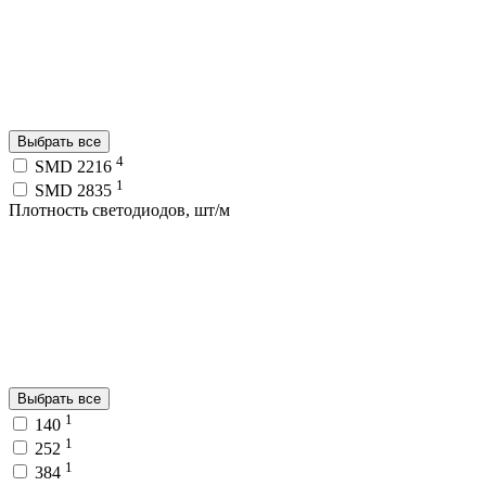
Выбрать все
4
SMD 2216
1
SMD 2835
Плотность светодиодов, шт/м
Выбрать все
1
140
1
252
1
384