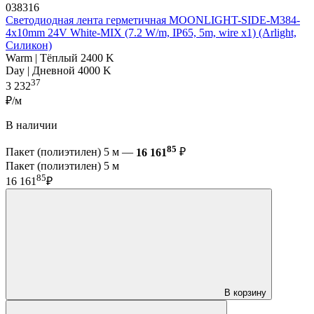
038316
Светодиодная лента герметичная MOONLIGHT-SIDE-M384-
4x10mm 24V White-MIX (7.2 W/m, IP65, 5m, wire x1) (Arlight,
Силикон)
Warm | Тёплый 2400 K
Day | Дневной 4000 K
37
3 232
₽/м
В наличии
85
Пакет (полиэтилен) 5 м —
16 161
₽
Пакет (полиэтилен) 5 м
85
16 161
₽
В корзину