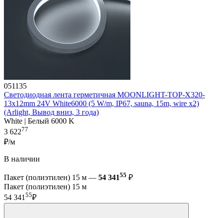
051135
Светодиодная лента герметичная MOONLIGHT-TOP-X320-
13x12mm 24V White6000 (5 W/m, IP67, sauna, 15m, wire x2)
(Arlight, Вывод вниз, 3 года)
White | Белый 6000 K
77
3 622
₽/м
В наличии
55
Пакет (полиэтилен) 15 м —
54 341
₽
Пакет (полиэтилен) 15 м
55
54 341
₽