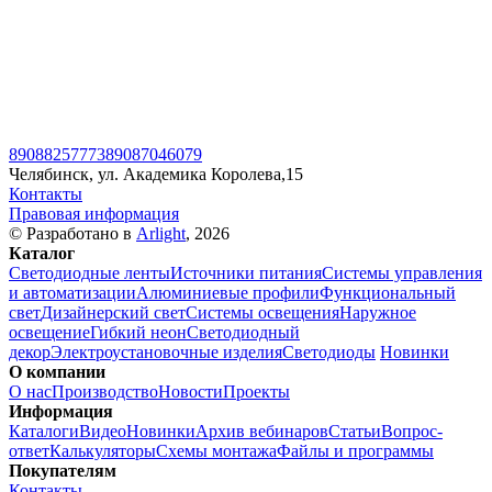
89088257773
89087046079
Челябинск, ул. Академика Королева,15
Контакты
Правовая информация
© Разработано в
Arlight
, 2026
Каталог
Светодиодные ленты
Источники питания
Системы управления
и автоматизации
Алюминиевые профили
Функциональный
свет
Дизайнерский свет
Системы освещения
Наружное
освещение
Гибкий неон
Светодиодный
декор
Электроустановочные изделия
Светодиоды
Новинки
О компании
О нас
Производство
Новости
Проекты
Информация
Каталоги
Видео
Новинки
Архив вебинаров
Статьи
Вопрос-
ответ
Калькуляторы
Схемы монтажа
Файлы и программы
Покупателям
Контакты