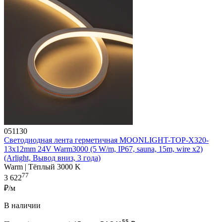
051130
Светодиодная лента герметичная MOONLIGHT-TOP-X320-
13x12mm 24V Warm3000 (5 W/m, IP67, sauna, 15m, wire x2)
(Arlight, Вывод вниз, 3 года)
Warm | Тёплый 3000 K
77
3 622
₽/м
В наличии
55