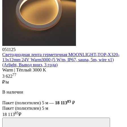
051125
Светодиодная лента герметичная MOONLIGHT-TOP-X320-
13x12mm 24V Warm3000 (5 W/m, IP67, sauna, 5m, wire x1)
(Arlight, Вывод вниз, 3 года)
Warm | Тёплый 3000 K
77
3 622
₽/м
В наличии
85
Пакет (полиэтилен) 5 м —
18 113
₽
Пакет (полиэтилен) 5 м
85
18 113
₽