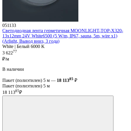
051133
Светодиодная лента герметичная MOONLIGHT-TOP-X320-
13x12mm 24V White6500 (5 W/m, IP67, sauna, 5m, wire x1)
(Arlight, Вывод вниз, 3 года)
White | Белый 6000 K
77
3 622
₽/м
В наличии
85
Пакет (полиэтилен) 5 м —
18 113
₽
Пакет (полиэтилен) 5 м
85
18 113
₽