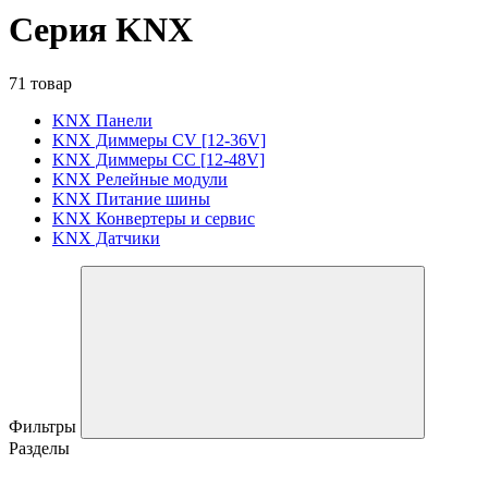
Серия KNX
71 товар
KNX Панели
KNX Диммеры CV [12-36V]
KNX Диммеры CC [12-48V]
KNX Релейные модули
KNX Питание шины
KNX Конвертеры и сервис
KNX Датчики
Фильтры
Разделы