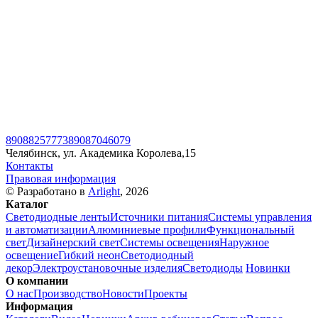
89088257773
89087046079
Челябинск, ул. Академика Королева,15
Контакты
Правовая информация
© Разработано в
Arlight
, 2026
Каталог
Светодиодные ленты
Источники питания
Системы управления
и автоматизации
Алюминиевые профили
Функциональный
свет
Дизайнерский свет
Системы освещения
Наружное
освещение
Гибкий неон
Светодиодный
декор
Электроустановочные изделия
Светодиоды
Новинки
О компании
О нас
Производство
Новости
Проекты
Информация