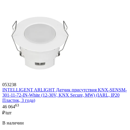
053238
INTELLIGENT ARLIGHT Датчик присутствия KNX-SENSM-
301-11-72-IN-White (12-30V, KNX Secure, MW) (IARL, IP20
Пластик, 3 года)
63
46 064
₽/шт
В наличии