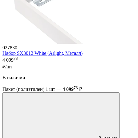
027830
Набор SX3012 White (Arlight, Металл)
73
4 099
₽/шт
В наличии
73
Пакет (полиэтилен) 1 шт —
4 099
₽