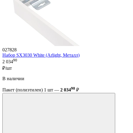
027828
Набор SX3030 White (Arlight, Металл)
90
2 034
₽/шт
В наличии
90
Пакет (полиэтилен) 1 шт —
2 034
₽