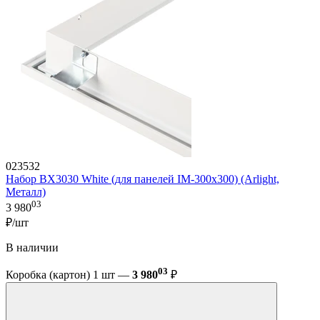
023532
Набор BX3030 White (для панелей IM-300x300) (Arlight,
Металл)
03
3 980
₽/шт
В наличии
03
Коробка (картон) 1 шт —
3 980
₽