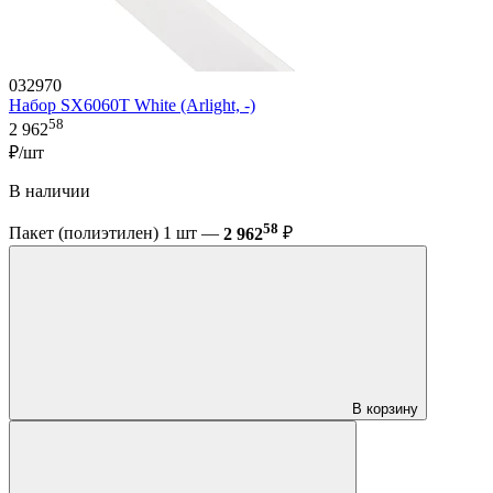
032970
Набор SX6060T White (Arlight, -)
58
2 962
₽/шт
В наличии
58
Пакет (полиэтилен) 1 шт —
2 962
₽
В корзину