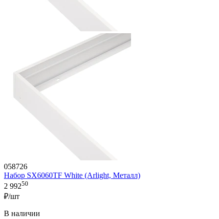
058726
Набор SX6060TF White (Arlight, Металл)
50
2 992
₽/шт
В наличии