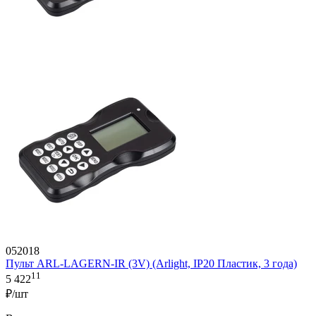
052018
Пульт ARL-LAGERN-IR (3V) (Arlight, IP20 Пластик, 3 года)
11
5 422
₽/шт