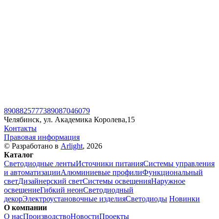
89088257773
89087046079
Челябинск, ул. Академика Королева,15
Контакты
Правовая информация
© Разработано в
Arlight
, 2026
Каталог
Светодиодные ленты
Источники питания
Системы управления
и автоматизации
Алюминиевые профили
Функциональный
свет
Дизайнерский свет
Системы освещения
Наружное
освещение
Гибкий неон
Светодиодный
декор
Электроустановочные изделия
Светодиоды
Новинки
О компании
О нас
Производство
Новости
Проекты