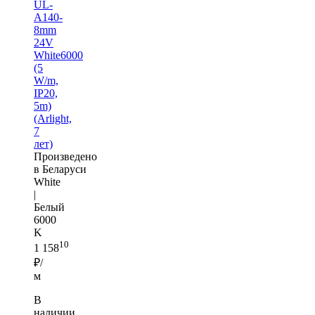
UL-
A140-
8mm
24V
White6000
(5
W/m,
IP20,
5m)
(Arlight,
7
лет)
Произведено
в Беларуси
White
|
Белый
6000
K
10
1 158
₽/
м
В
наличии