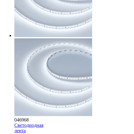
046968
Светодиодная
лента