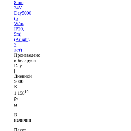
8mm
24V
Day5000
(5
W/m,
IP20,
5m)
(Arlight,
7
лет)
Произведено
в Беларуси
Day
|
Дневной
5000
K
10
1 158
₽/
м
В
наличии
Пакет