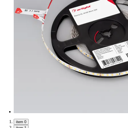
item 0
item 1