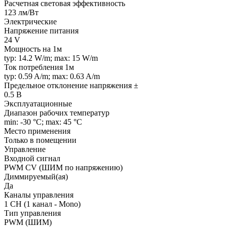
Расчетная световая эффективность
123 лм/Вт
Электрические
Напряжение питания
24 V
Мощность на 1м
typ: 14.2 W/m; max: 15 W/m
Ток потребления 1м
typ: 0.59 A/m; max: 0.63 A/m
Предельное отклонение напряжения ±
0.5 В
Эксплуатационные
Диапазон рабочих температур
min: -30 °C; max: 45 °C
Место применения
Только в помещении
Управление
Входной сигнал
PWM СV (ШИМ по напряжению)
Диммируемый(ая)
Да
Каналы управления
1 CH (1 канал - Mono)
Тип управления
PWM (ШИМ)