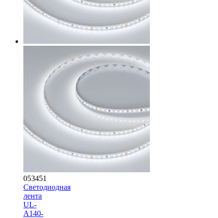
053451
Светодиодная
лента
UL-
A140-