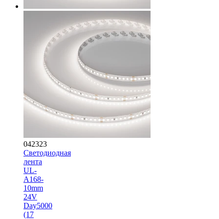
042323
Светодиодная
лента
UL-
A168-
10mm
24V
Day5000
(17