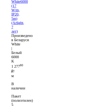
White6000
(17
W/m,
IP20,
5m)
(Arlight,
7
лет)
Произведено
в Беларуси
White
|
Белый
6000
K
80
1 277
₽/
м
В
наличии
Пакет
(полиэтилен)
5