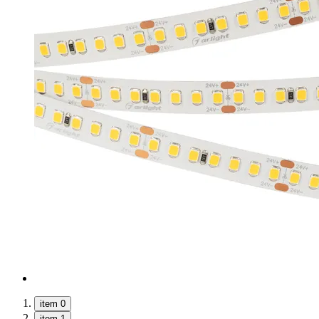
item 0
item 1