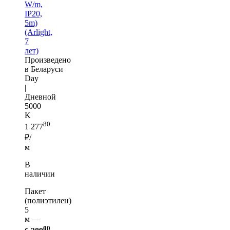
W/m,
IP20,
5m)
(Arlight,
7
лет)
Произведено
в Беларуси
Day
|
Дневной
5000
K
80
1 277
₽/
м
В
наличии
Пакет
(полиэтилен)
5
м —
00