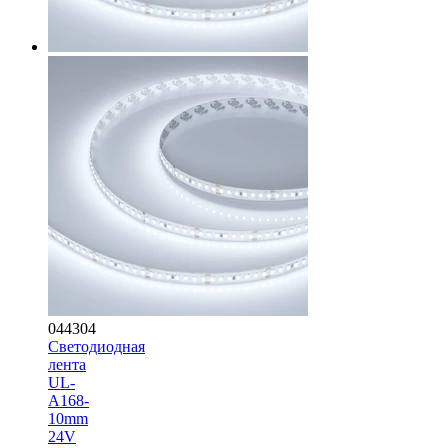
044304
Светодиодная
лента
UL-
A168-
10mm
24V