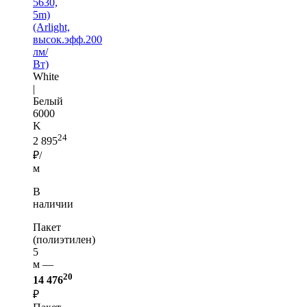
5630,
5m)
(Arlight,
высок.эфф.200
лм/
Вт)
White
|
Белый
6000
K
24
2 895
₽/
м
В
наличии
Пакет
(полиэтилен)
5
м —
20
14 476
₽