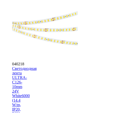
040218
Светодиодная
лента
ULTRA-
C126-
10mm
24V
White6000
(14.4
W/m,
IP20,