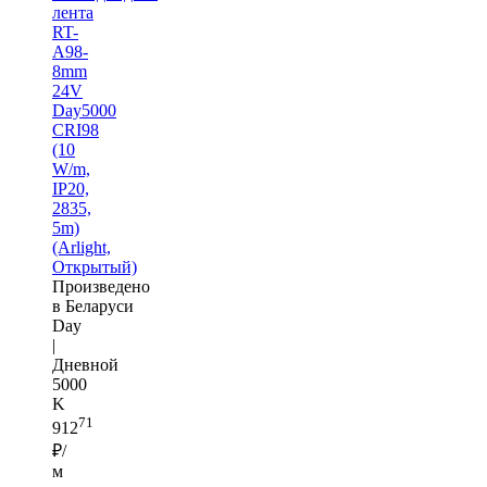
лента
RT-
A98-
8mm
24V
Day5000
CRI98
(10
W/m,
IP20,
2835,
5m)
(Arlight,
Открытый)
Произведено
в Беларуси
Day
|
Дневной
5000
K
71
912
₽/
м