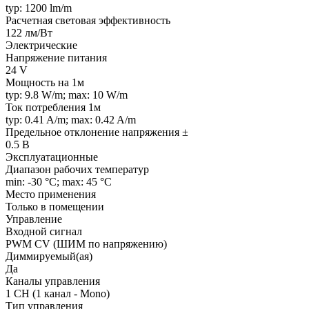
typ: 1200 lm/m
Расчетная световая эффективность
122 лм/Вт
Электрические
Напряжение питания
24 V
Мощность на 1м
typ: 9.8 W/m; max: 10 W/m
Ток потребления 1м
typ: 0.41 A/m; max: 0.42 A/m
Предельное отклонение напряжения ±
0.5 В
Эксплуатационные
Диапазон рабочих температур
min: -30 °C; max: 45 °C
Место применения
Только в помещении
Управление
Входной сигнал
PWM СV (ШИМ по напряжению)
Диммируемый(ая)
Да
Каналы управления
1 CH (1 канал - Mono)
Тип управления