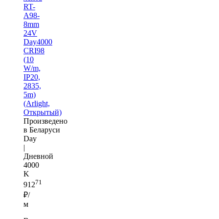
RT-
A98-
8mm
24V
Day4000
CRI98
(10
W/m,
IP20,
2835,
5m)
(Arlight,
Открытый)
Произведено
в Беларуси
Day
|
Дневной
4000
K
71
912
₽/
м