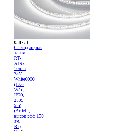
038773
Светодиодная
лента
RT-
A192-
10mm
24V
White6000
(17.6
W/m,
IP20,
2835,
5m)
(Arlight,
высок.эфф.150
лм/
Вт)