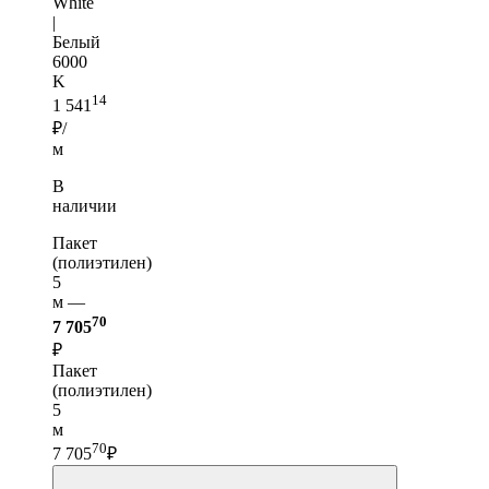
White
|
Белый
6000
K
14
1 541
₽/
м
В
наличии
Пакет
(полиэтилен)
5
м —
70
7 705
₽
Пакет
(полиэтилен)
5
м
70
7 705
₽