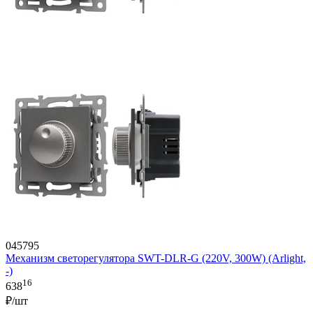
045795
Механизм светорегулятора SWT-DLR-G (220V, 300W) (Arlight,
-)
16
638
₽/шт