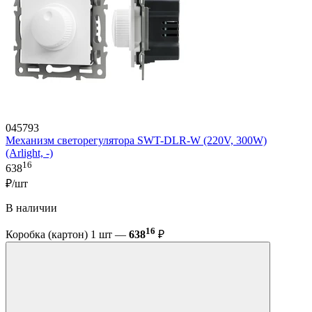
045793
Механизм светорегулятора SWT-DLR-W (220V, 300W)
(Arlight, -)
16
638
₽/шт
В наличии
16
Коробка (картон) 1 шт —
638
₽