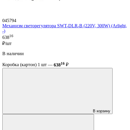
045794
Механизм светорегулятора SWT-DLR-B (220V, 300W) (Arlight,
-)
16
638
₽/шт
В наличии
16
Коробка (картон) 1 шт —
638
₽
В корзину