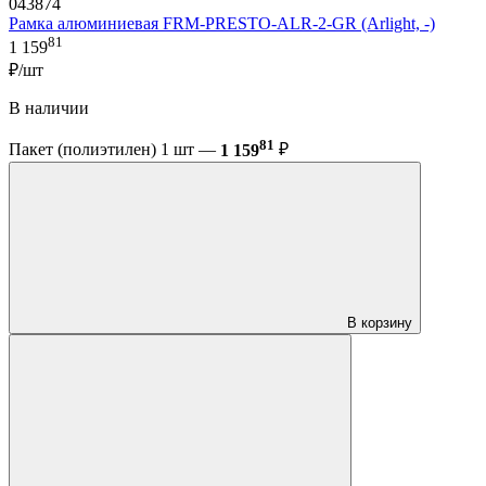
043874
Рамка алюминиевая FRM-PRESTO-ALR-2-GR (Arlight, -)
81
1 159
₽/шт
В наличии
81
Пакет (полиэтилен) 1 шт —
1 159
₽
В корзину