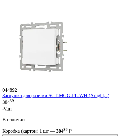
044892
Заглушка для розетки SCT-MGG-PL-WH (Arlight, -)
39
384
₽/шт
В наличии
39
Коробка (картон) 1 шт —
384
₽