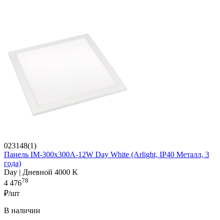
023148(1)
Панель IM-300x300A-12W Day White (Arlight, IP40 Металл, 3
года)
Day | Дневной 4000 K
78
4 476
₽/шт
В наличии