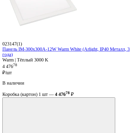
023147(1)
Панель IM-300x300A-12W Warm White (Arlight, IP40 Металл, 3
года)
Warm | Тёплый 3000 K
78
4 476
₽/шт
В наличии
78
Коробка (картон) 1 шт —
4 476
₽