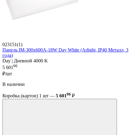
023151(1)
Панель IM-300x600A-18W Day White (Arlight, IP40 Металл, 3
года)
Day | Дневной 4000 K
96
5 601
₽/шт
В наличии
96
Коробка (картон) 1 шт —
5 601
₽