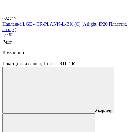
024713
Накладка LGD-4TR-PLANK-L-BK (C) (Arlight, IP20 Пластик,
3 года)
07
311
₽/шт
В наличии
07
Пакет (полиэтилен) 1 шт —
311
₽
В корзину