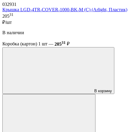
032931
Крышка LGD-4TR-COVER-1000-BK-M (C) (Arlight, Пластик)
31
205
₽/шт
В наличии
31
Коробка (картон) 1 шт —
205
₽
В корзину