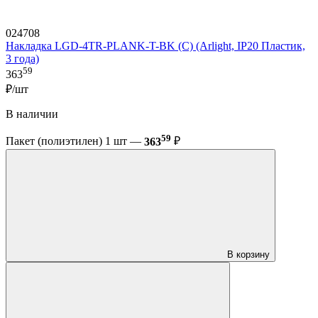
024708
Накладка LGD-4TR-PLANK-T-BK (C) (Arlight, IP20 Пластик,
3 года)
59
363
₽/шт
В наличии
59
Пакет (полиэтилен) 1 шт —
363
₽
В корзину