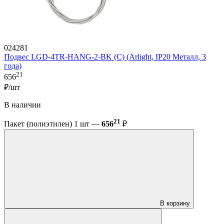
024281
Подвес LGD-4TR-HANG-2-BK (C) (Arlight, IP20 Металл, 3
года)
21
656
₽/шт
В наличии
21
Пакет (полиэтилен) 1 шт —
656
₽
В корзину