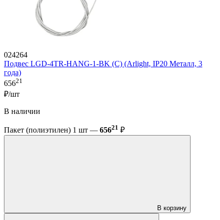
024264
Подвес LGD-4TR-HANG-1-BK (C) (Arlight, IP20 Металл, 3
года)
21
656
₽/шт
В наличии
21
Пакет (полиэтилен) 1 шт —
656
₽
В корзину