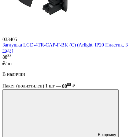
033405
Заглушка LGD-4TR-CAP-F-BK (C) (Arlight, IP20 Пластик, 3
года)
88
88
₽/шт
В наличии
88
Пакет (полиэтилен) 1 шт —
88
₽
В корзину