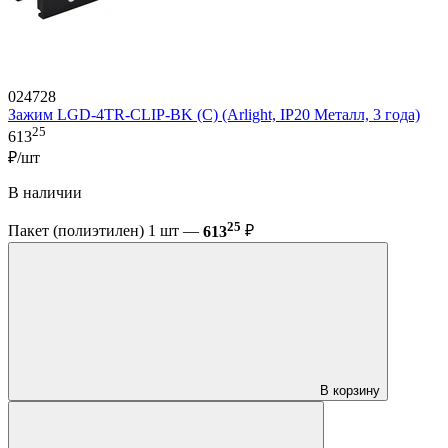
024728
Зажим LGD-4TR-CLIP-BK (C) (Arlight, IP20 Металл, 3 года)
25
613
₽/шт
В наличии
25
Пакет (полиэтилен) 1 шт —
613
₽
В корзину