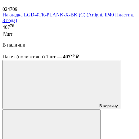
024709
Накладка LGD-4TR-PLANK-X-BK (C) (Arlight, IP40 Пластик,
3 года)
76
407
₽/шт
В наличии
76
Пакет (полиэтилен) 1 шт —
407
₽
В корзину