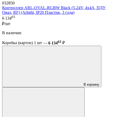
032850
Контроллер ARL-OVAL-RGBW Black (5-24V, 4x4A, ПДУ
Овал, RF) (Arlight, IP20 Пластик, 3 года)
63
6 134
₽/шт
В наличии
63
Коробка (картон) 1 шт —
6 134
₽
В корзину