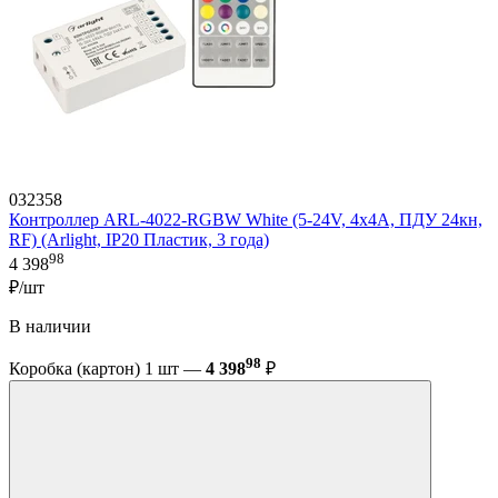
032358
Контроллер ARL-4022-RGBW White (5-24V, 4x4A, ПДУ 24кн,
RF) (Arlight, IP20 Пластик, 3 года)
98
4 398
₽/шт
В наличии
98
Коробка (картон) 1 шт —
4 398
₽