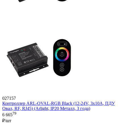
027157
Контроллер ARL-OVAL-RGB Black (12-24V, 3x10A, ПДУ
Овал, RF, RJ45) (Arlight, IP20 Металл, 3 года)
79
6 665
₽/шт