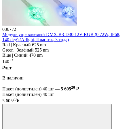
036772
Модуль управляемый DMX-B3-D30 12V RGB (0.72W, IP68,
140 deg) (Arlight, Пластик, 3 года)
Red | Красный 625 nm
Green | Зелёный 525 nm
Blue | Синий 470 nm
13
140
₽/шт
В наличии
20
Пакет (полиэтилен) 40 шт —
5 605
₽
Пакет (полиэтилен) 40 шт
20
5 605
₽