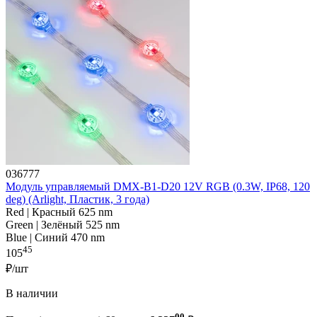
036777
Модуль управляемый DMX-B1-D20 12V RGB (0.3W, IP68, 120
deg) (Arlight, Пластик, 3 года)
Red | Красный 625 nm
Green | Зелёный 525 nm
Blue | Синий 470 nm
45
105
₽/шт
В наличии
00