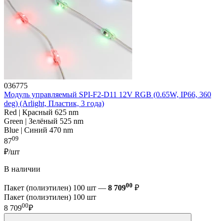
036775
Модуль управляемый SPI-F2-D11 12V RGB (0.65W, IP66, 360
deg) (Arlight, Пластик, 3 года)
Red | Красный 625 nm
Green | Зелёный 525 nm
Blue | Синий 470 nm
09
87
₽/шт
В наличии
00
Пакет (полиэтилен) 100 шт —
8 709
₽
Пакет (полиэтилен) 100 шт
00
8 709
₽