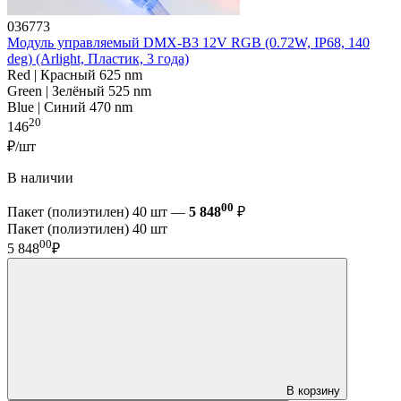
036773
Модуль управляемый DMX-B3 12V RGB (0.72W, IP68, 140
deg) (Arlight, Пластик, 3 года)
Red | Красный 625 nm
Green | Зелёный 525 nm
Blue | Синий 470 nm
20
146
₽/шт
В наличии
00
Пакет (полиэтилен) 40 шт —
5 848
₽
Пакет (полиэтилен) 40 шт
00
5 848
₽
В корзину