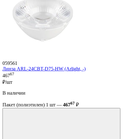
059561
Линза ARL-24CBT-D75-HW (Arlight, -)
67
467
₽/шт
В наличии
67
Пакет (полиэтилен) 1 шт —
467
₽