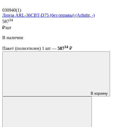
030940(1)
Линза ARL-36CBT-D75 (без оправы) (Arlight, -)
34
587
₽/шт
В наличии
34
Пакет (полиэтилен) 1 шт —
587
₽
В корзину