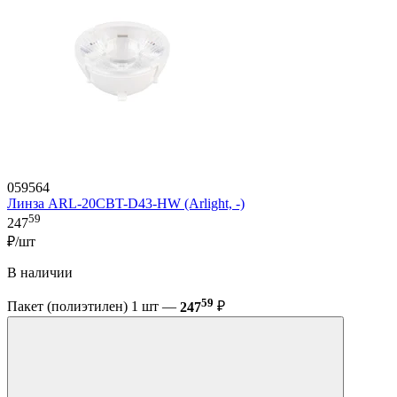
059564
Линза ARL-20CBT-D43-HW (Arlight, -)
59
247
₽/шт
В наличии
59
Пакет (полиэтилен) 1 шт —
247
₽