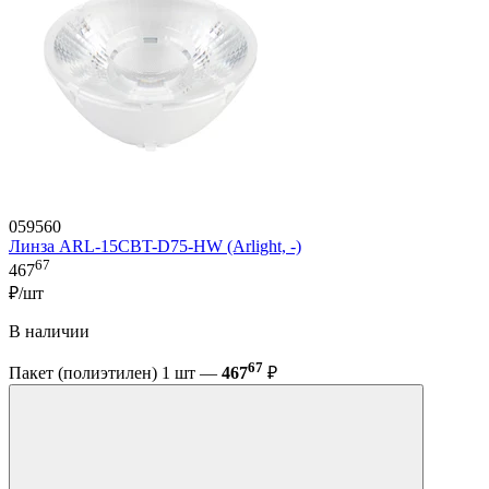
059560
Линза ARL-15CBT-D75-HW (Arlight, -)
67
467
₽/шт
В наличии
67
Пакет (полиэтилен) 1 шт —
467
₽