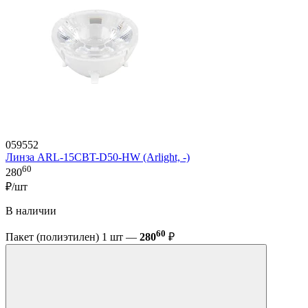
059552
Линза ARL-15CBT-D50-HW (Arlight, -)
60
280
₽/шт
В наличии
60
Пакет (полиэтилен) 1 шт —
280
₽