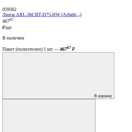
059562
Линза ARL-36CBT-D75-HW (Arlight, -)
67
467
₽/шт
В наличии
67
Пакет (полиэтилен) 1 шт —
467
₽
В корзину