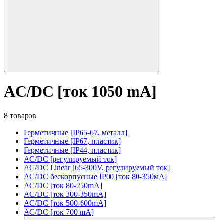
AC/DC [ток 1050 mA]
8 товаров
Герметичные [IP65-67, металл]
Герметичные [IP67, пластик]
Герметичные [IP44, пластик]
AC/DC [регулируемый ток]
AC/DC Linear [65-300V, регулируемый ток]
AC/DC бескорпусные IP00 [ток 80-350мА]
AC/DC [ток 80-250mA]
AC/DC [ток 300-350mA]
AC/DC [ток 500-600mA]
AC/DC [ток 700 mA]