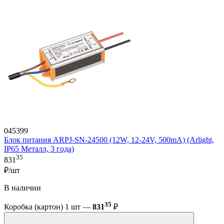
045399
Блок питания ARPJ-SN-24500 (12W, 12-24V, 500mA) (Arlight,
IP65 Металл, 3 года)
35
831
₽/шт
В наличии
35
Коробка (картон) 1 шт —
831
₽