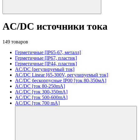
AC/DC источники тока
149 товаров
Герметичные [IP65-67, металл]
Герметичные [IP67, пластик]
Герметичные [IP44, пластик]
AC/DC [регулируемый ток]
AC/DC Linear [65-300V, регулируемый ток]
AC/DC бескорпусные IP00 [ток 80-350мА]
AC/DC [ток 80-250mA]
AC/DC [ток 300-350mA]
AC/DC [ток 500-600mA]
AC/DC [ток 700 mA]