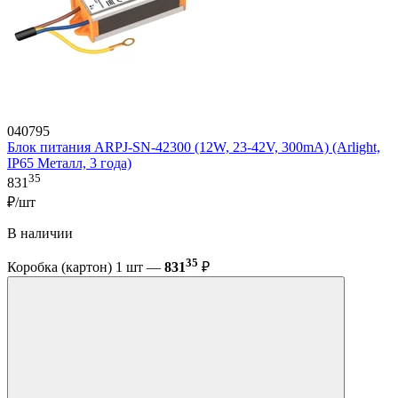
040795
Блок питания ARPJ-SN-42300 (12W, 23-42V, 300mA) (Arlight,
IP65 Металл, 3 года)
35
831
₽/шт
В наличии
35
Коробка (картон) 1 шт —
831
₽