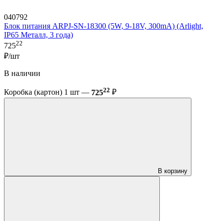
040792
Блок питания ARPJ-SN-18300 (5W, 9-18V, 300mA) (Arlight,
IP65 Металл, 3 года)
22
725
₽/шт
В наличии
22
Коробка (картон) 1 шт —
725
₽
В корзину