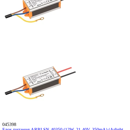
045398
Блок питания ARPJ-SN-40350 (12W, 21-40V, 350mA) (Arlight,