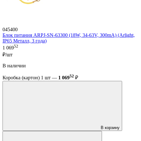
045400
Блок питания ARPJ-SN-63300 (18W, 34-63V, 300mA) (Arlight,
IP65 Металл, 3 года)
52
1 069
₽/шт
В наличии
52
Коробка (картон) 1 шт —
1 069
₽
В корзину