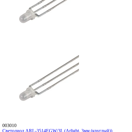
003010
Светодиод ARL-3514EGW/3L (Arlight, 3мм (круглый))