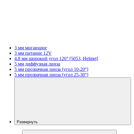
3 мм мигающие
3 мм питание 12V
4.8 мм широкий угол 120° [5053, Helmet]
5 мм диффузная линза
5 мм прозрачная линза [угол 10-20°]
5 мм прозрачная линза [угол 25-30°]
Развернуть