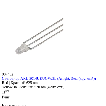
007452
Светодиод ARL-3014UEUGW/3L (Arlight, 3мм (круглый))
Red | Красный 625 nm
Yellowish | Зелёный 570 nm (жёлт. отт.)
09
11
₽/шт
Нет в наличии