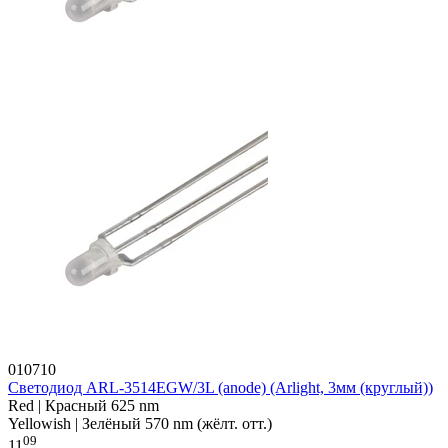
010710
Светодиод ARL-3514EGW/3L (anode) (Arlight, 3мм (круглый))
Red | Красный 625 nm
Yellowish | Зелёный 570 nm (жёлт. отт.)
09
11