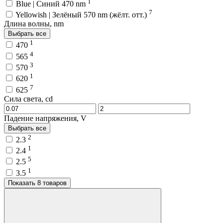
1
Blue | Синий 470 nm
7
Yellowish | Зелёный 570 nm (жёлт. отт.)
Длина волны, nm
Выбрать все
1
470
4
565
3
570
1
620
7
625
Сила света, cd
Падение напряжения, V
Выбрать все
2
2.3
1
2.4
5
2.5
1
3.5
Показать 8 товаров