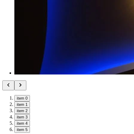
item 0
item 1
item 2
item 3
item 4
item 5