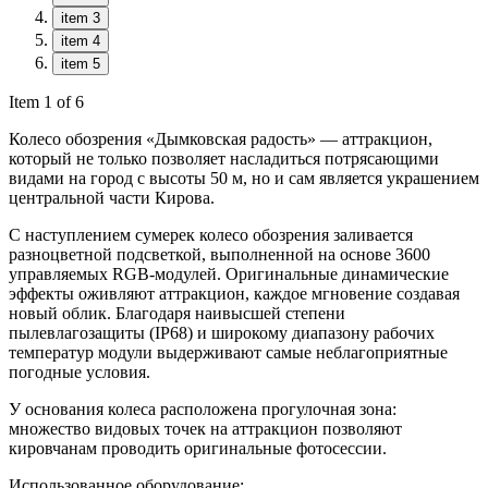
item 3
item 4
item 5
Item 1 of 6
Колесо обозрения «Дымковская радость» — аттракцион,
который не только позволяет насладиться потрясающими
видами на город с высоты 50 м, но и сам является украшением
центральной части Кирова.
С наступлением сумерек колесо обозрения заливается
разноцветной подсветкой, выполненной на основе 3600
управляемых RGB-модулей. Оригинальные динамические
эффекты оживляют аттракцион, каждое мгновение создавая
новый облик. Благодаря наивысшей степени
пылевлагозащиты (IP68) и широкому диапазону рабочих
температур модули выдерживают самые неблагоприятные
погодные условия.
У основания колеса расположена прогулочная зона:
множество видовых точек на аттракцион позволяют
кировчанам проводить оригинальные фотосессии.
Использованное оборудование: