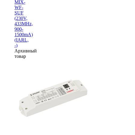
MIX-
WF-
SUF
(230V,
433MHz,
900-
1500mA)
(IARL,
-)
Архивный
товар