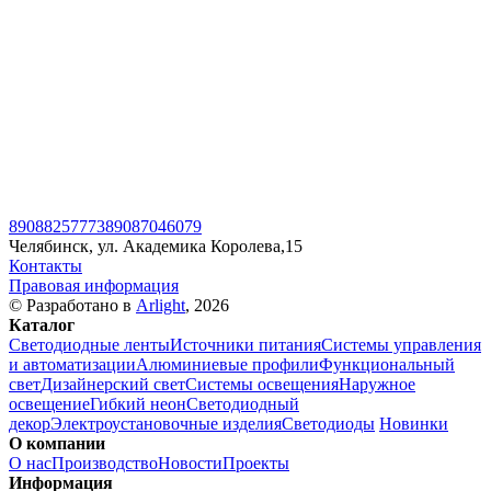
89088257773
89087046079
Челябинск, ул. Академика Королева,15
Контакты
Правовая информация
© Разработано в
Arlight
, 2026
Каталог
Светодиодные ленты
Источники питания
Системы управления
и автоматизации
Алюминиевые профили
Функциональный
свет
Дизайнерский свет
Системы освещения
Наружное
освещение
Гибкий неон
Светодиодный
декор
Электроустановочные изделия
Светодиоды
Новинки
О компании
О нас
Производство
Новости
Проекты
Информация