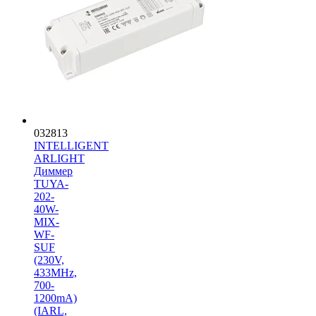
032813
INTELLIGENT
ARLIGHT
Диммер
TUYA-
202-
40W-
MIX-
WF-
SUF
(230V,
433MHz,
700-
1200mA)
(IARL,