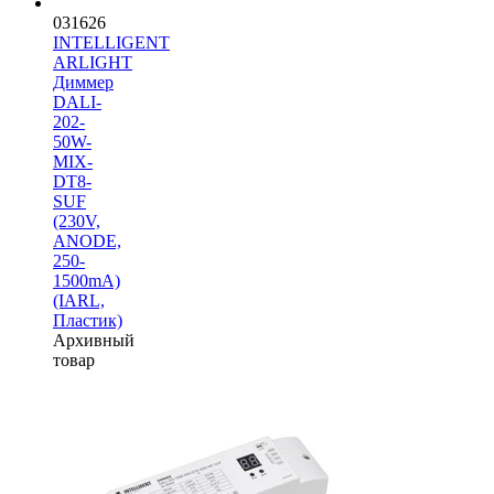
031626
INTELLIGENT
ARLIGHT
Диммер
DALI-
202-
50W-
MIX-
DT8-
SUF
(230V,
ANODE,
250-
1500mА)
(IARL,
Пластик)
Архивный
товар