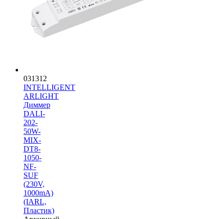
031312
INTELLIGENT
ARLIGHT
Диммер
DALI-
202-
50W-
MIX-
DT8-
1050-
NF-
SUF
(230V,
1000mА)
(IARL,
Пластик)