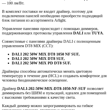
— 100 лм/Вт.
В комплект поставки не входит драйвер, поэтому для
подключения панелей необходимо приобрести подходящий
блок питания из ассортимента Arlight.
Управление панелями происходит с помощью диммеров,
поддерживающих протоколы управления
DALI
или
TUYA
.
Совместимые с панелями драйверы DALI с полноценным
управлением DT8 MIX (ССТ):
DALI 202 50W MIX DT8 1050 NF SUF,
DALI 202 50W MIX DT8 SUF,
DALI 202 50W MIX PD DT8 SUF.
Драйверы способны автоматически менять цветовую
температуру в течение дня (HCL) и создавать комфортное для
человека биодинамическое освещение.
Драйвер
DALI-202-50W-MIX-DT8-1050-NF-SUF
позволяет
диммировать без ШИМ и пульсаций, идеален для помещений
с высокими требованиями к качеству света.
Каждый диммер можно запрограммировать на гибкое