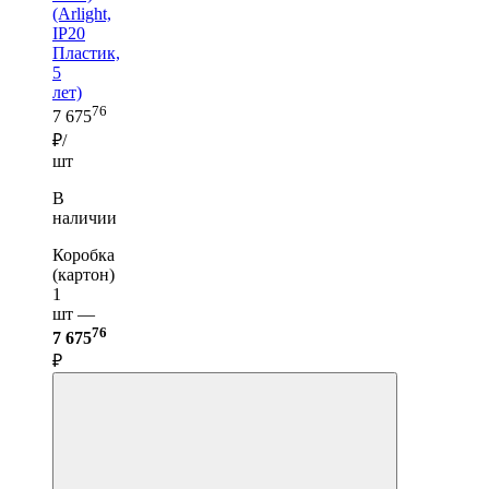
(Arlight,
IP20
Пластик,
5
лет)
76
7 675
₽/
шт
В
наличии
Коробка
(картон)
1
шт —
76
7 675
₽