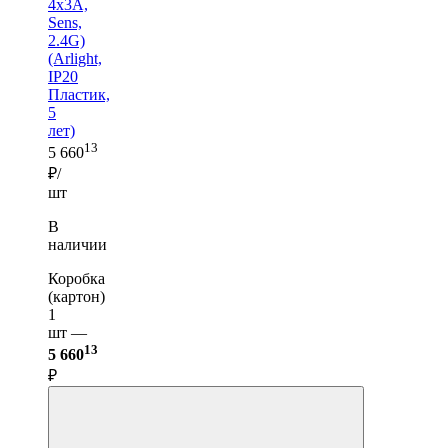
4x3A,
Sens,
2.4G)
(Arlight,
IP20
Пластик,
5
лет)
13
5 660
₽/
шт
В
наличии
Коробка
(картон)
1
шт —
13
5 660
₽