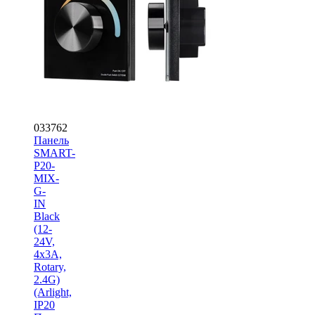
033762
Панель
SMART-
P20-
MIX-
G-
IN
Black
(12-
24V,
4x3A,
Rotary,
2.4G)
(Arlight,
IP20