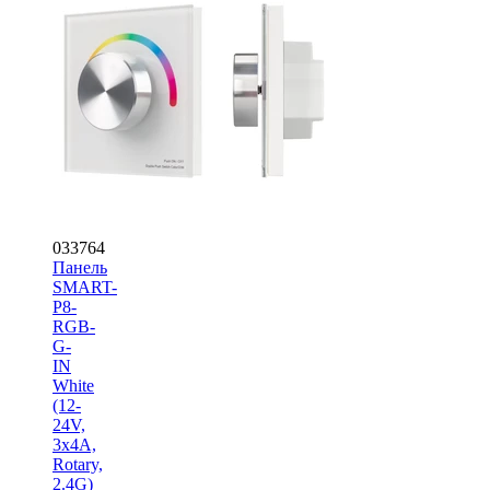
033764
Панель
SMART-
P8-
RGB-
G-
IN
White
(12-
24V,
3x4A,
Rotary,
2.4G)