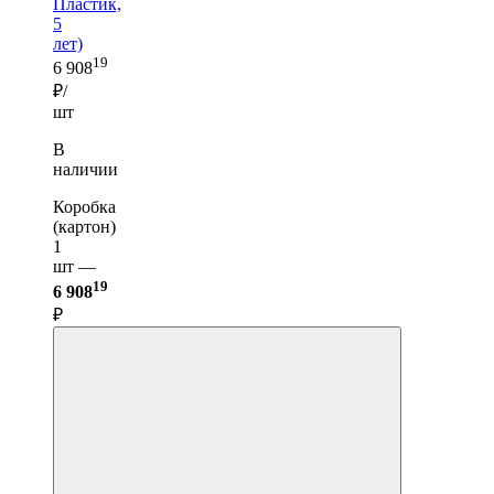
Пластик,
5
лет)
19
6 908
₽/
шт
В
наличии
Коробка
(картон)
1
шт —
19
6 908
₽