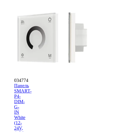
034774
Панель
SMART-
P4-
DIM-
G-
IN
White
(12-
24V,