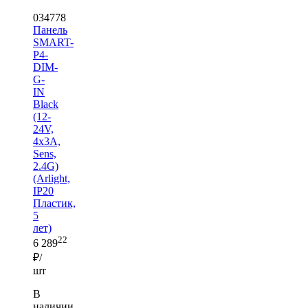
034778
Панель
SMART-
P4-
DIM-
G-
IN
Black
(12-
24V,
4x3A,
Sens,
2.4G)
(Arlight,
IP20
Пластик,
5
лет)
22
6 289
₽/
шт
В
наличии