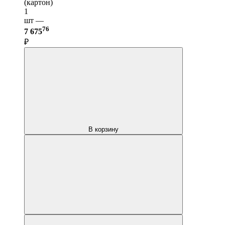
(картон)
1
шт —
76
7 675
₽
В корзину