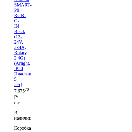
SMART-
P8-
RGB-
G-
IN
Black
(12-
24V,
3x4A,
Rotary,
2.4G)
(Arlight,
IP20
Пластик,
5
лет)
76
7 675
₽/
шт
В
наличии
Коробка