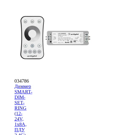
034786
Диммер
SMART-
DIM-
SET-
RING
(12-
24V,
1x8A,
ПДУ