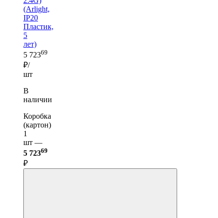
2.4G)
(Arlight,
IP20
Пластик,
5
лет)
69
5 723
₽/
шт
В
наличии
Коробка
(картон)
1
шт —
69
5 723
₽