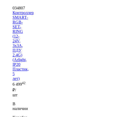
034807
Контроллер
SMART-
RGB-
SET-
RING
(12-
24V,
3x3A,
ПДУ
2.4G)
(Arlight,
IP20
Пластик,
5
лет)
42
6 499
₽/
шт
В
наличии