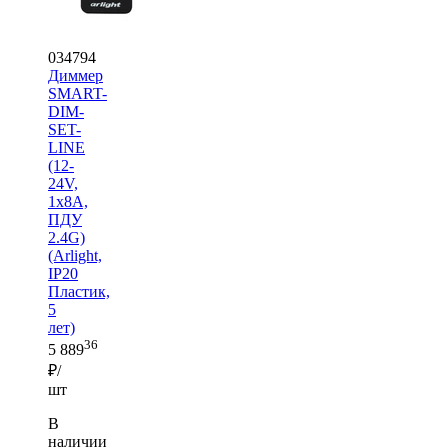
034794
Диммер
SMART-
DIM-
SET-
LINE
(12-
24V,
1x8A,
ПДУ
2.4G)
(Arlight,
IP20
Пластик,
5
лет)
36
5 889
₽/
шт
В
наличии