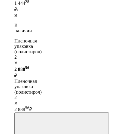
28
1 444
₽/
м
В
наличии
Пленочная
упаковка
(полистирол)
2
м —
56
2 888
₽
Пленочная
упаковка
(полистирол)
2
м
56
2 888
₽