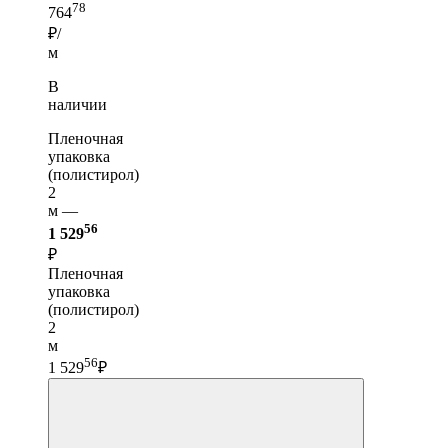
78
764
₽/
м
В
наличии
Пленочная
упаковка
(полистирол)
2
м —
56
1 529
₽
Пленочная
упаковка
(полистирол)
2
м
56
1 529
₽