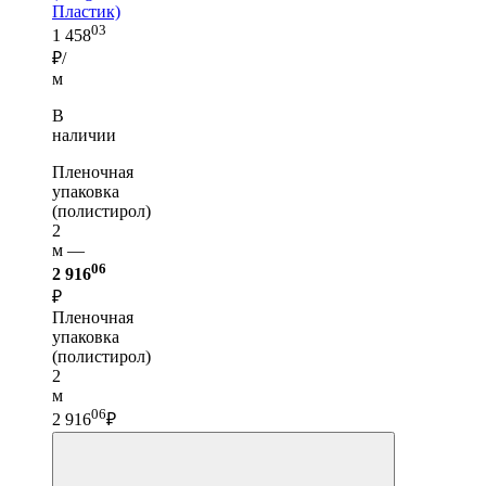
Пластик)
03
1 458
₽/
м
В
наличии
Пленочная
упаковка
(полистирол)
2
м —
06
2 916
₽
Пленочная
упаковка
(полистирол)
2
м
06
2 916
₽