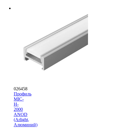
026458
Профиль
MIC-
H-
2000
ANOD
(Arlight,
Алюминий)