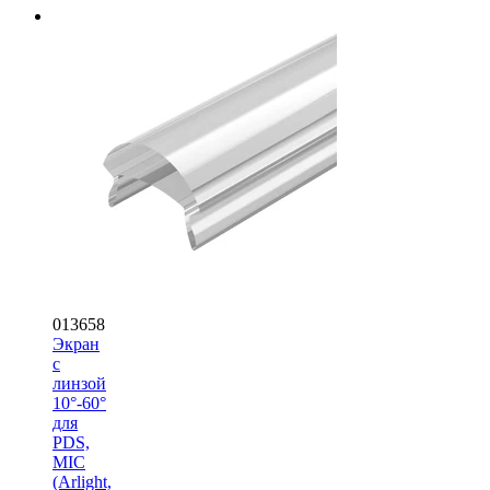
013658
Экран
с
линзой
10°-60°
для
PDS,
MIC
(Arlight,