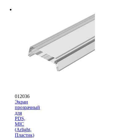
012036
Экран
прозрачный
для
PDS,
MIC
(Arlight,
Пластик)