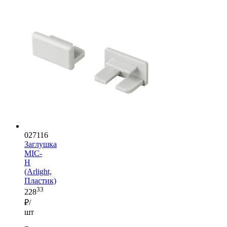
027116
Заглушка
MIC-
H
(Arlight,
Пластик)
33
228
₽/
шт