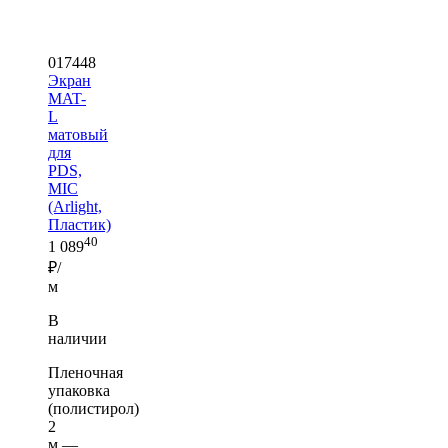
017448
Экран
MAT-
L
матовый
для
PDS,
MIC
(Arlight,
Пластик)
40
1 089
₽/
м
В
наличии
Пленочная
упаковка
(полистирол)
2
м —