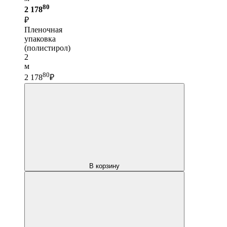
80
2 178
₽
Пленочная
упаковка
(полистирол)
2
м
80
2 178
₽
В корзину