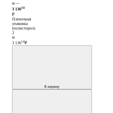
м —
14
3 136
₽
Пленочная
упаковка
(полистирол)
2
м
14
3 136
₽
В корзину