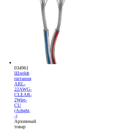
034961
Шлейф
питания
ARL-
22AWG-
CLEAR-
2Wire-
CU
(Arlight,
-)
Архивный
товар