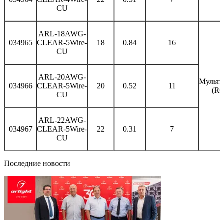
CU
ARL-18AWG-
034965
CLEAR-5Wire-
18
0.84
16
CU
ARL-20AWG-
Мульт
034966
CLEAR-5Wire-
20
0.52
11
(
CU
ARL-22AWG-
034967
CLEAR-5Wire-
22
0.31
7
CU
Последние новости