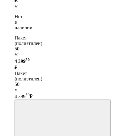
₽/
м
Нет
в
наличии
Пакет
(полиэтилен)
50
м —
50
4 399
₽
Пакет
(полиэтилен)
50
м
50
4 399
₽