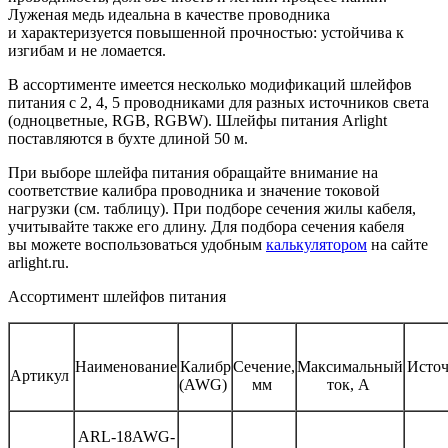
Луженая медь идеальна в качестве проводника
и характеризуется повышенной прочностью: устойчива к
изгибам и не ломается.
В ассортименте имеется несколько модификаций шлейфов
питания с 2, 4, 5 проводниками для разных источников света
(одноцветные, RGB, RGBW). Шлейфы питания Arlight
поставляются в бухте длиной 50 м.
При выборе шлейфа питания обращайте внимание на
соответствие калибра проводника и значение токовой
нагрузки (см. таблицу). При подборе сечения жилы кабеля,
учитывайте также его длину. Для подбора сечения кабеля
вы можете воспользоваться удобным
калькулятором
на сайте
arlight.ru.
Ассортимент шлейфов питания
Наименование
Калибр
Сечение,
Максимальный
Источ
Артикул
(AWG)
мм
ток, А
ARL-18AWG-