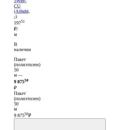
5Wire-
CU
(Arlight,
-)
51
197
₽/
м
В
наличии
Пакет
(полиэтилен)
50
м —
50
9 875
₽
Пакет
(полиэтилен)
50
м
50
9 875
₽