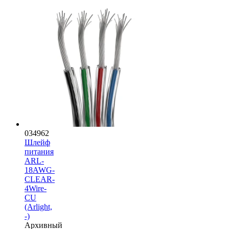
034962
Шлейф
питания
ARL-
18AWG-
CLEAR-
4Wire-
CU
(Arlight,
-)
Архивный