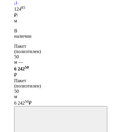
-)
85
124
₽/
м
В
наличии
Пакет
(полиэтилен)
50
м —
50
6 242
₽
Пакет
(полиэтилен)
50
м
50
6 242
₽