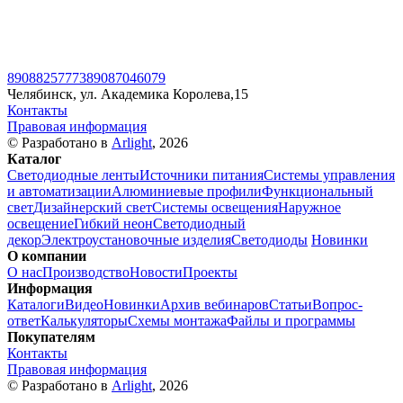
89088257773
89087046079
Челябинск, ул. Академика Королева,15
Контакты
Правовая информация
© Разработано в
Arlight
, 2026
Каталог
Светодиодные ленты
Источники питания
Системы управления
и автоматизации
Алюминиевые профили
Функциональный
свет
Дизайнерский свет
Системы освещения
Наружное
освещение
Гибкий неон
Светодиодный
декор
Электроустановочные изделия
Светодиоды
Новинки
О компании
О нас
Производство
Новости
Проекты
Информация
Каталоги
Видео
Новинки
Архив вебинаров
Статьи
Вопрос-
ответ
Калькуляторы
Схемы монтажа
Файлы и программы
Покупателям
Контакты
Правовая информация
© Разработано в
Arlight
, 2026