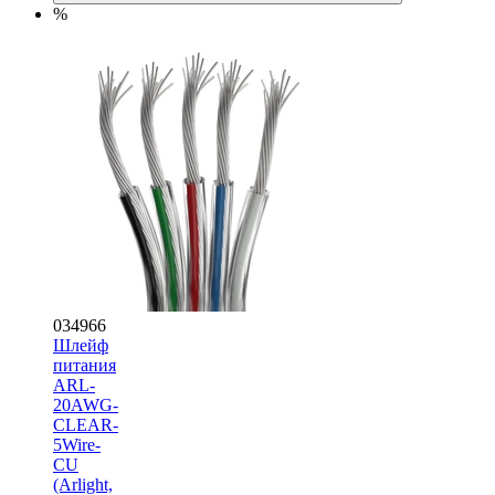
%
034966
Шлейф
питания
ARL-
20AWG-
CLEAR-
5Wire-
CU
(Arlight,