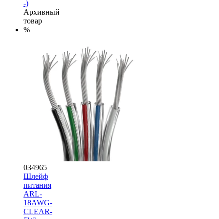
-)
Архивный
товар
%
034965
Шлейф
питания
ARL-
18AWG-
CLEAR-