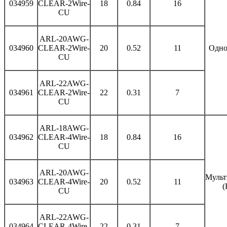
034959
CLEAR-2Wire-
18
0.84
16
CU
ARL-20AWG-
034960
CLEAR-2Wire-
20
0.52
11
Одно
CU
ARL-22AWG-
034961
CLEAR-2Wire-
22
0.31
7
CU
ARL-18AWG-
034962
CLEAR-4Wire-
18
0.84
16
CU
ARL-20AWG-
Мульт
034963
CLEAR-4Wire-
20
0.52
11
(
CU
ARL-22AWG-
034964
CLEAR-4Wire-
22
0.31
7