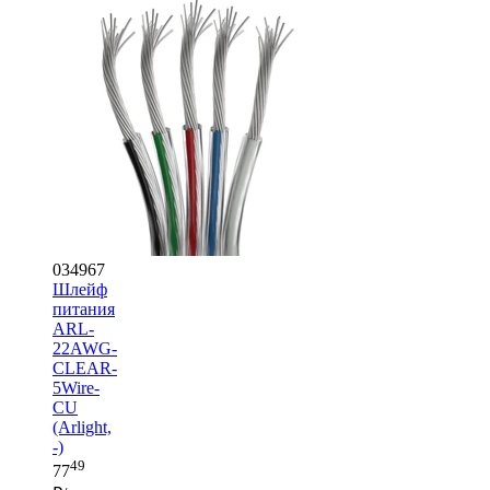
034967
Шлейф
питания
ARL-
22AWG-
CLEAR-
5Wire-
CU
(Arlight,
-)
49
77