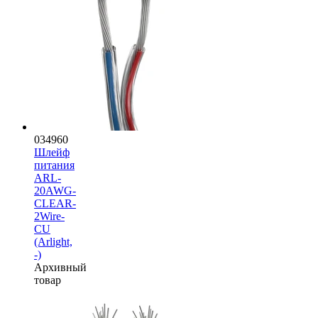
034960
Шлейф
питания
ARL-
20AWG-
CLEAR-
2Wire-
CU
(Arlight,
-)
Архивный
товар