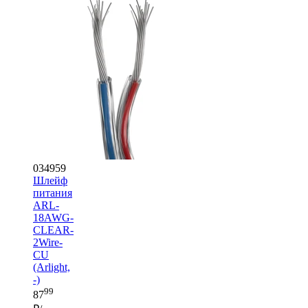
034959
Шлейф
питания
ARL-
18AWG-
CLEAR-
2Wire-
CU
(Arlight,
-)
99
87