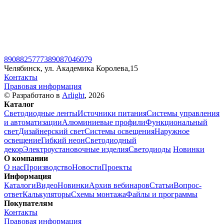
89088257773
89087046079
Челябинск, ул. Академика Королева,15
Контакты
Правовая информация
© Разработано в
Arlight
, 2026
Каталог
Светодиодные ленты
Источники питания
Системы управления
и автоматизации
Алюминиевые профили
Функциональный
свет
Дизайнерский свет
Системы освещения
Наружное
освещение
Гибкий неон
Светодиодный
декор
Электроустановочные изделия
Светодиоды
Новинки
О компании
О нас
Производство
Новости
Проекты
Информация
Каталоги
Видео
Новинки
Архив вебинаров
Статьи
Вопрос-
ответ
Калькуляторы
Схемы монтажа
Файлы и программы
Покупателям
Контакты
Правовая информация