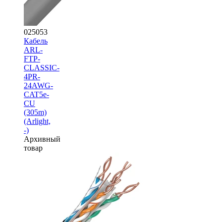
025053
Кабель
ARL-
FTP-
CLASSIC-
4PR-
24AWG-
CAT5e-
CU
(305m)
(Arlight,
-)
Архивный
товар