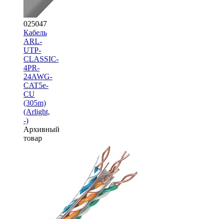
025047
Кабель
ARL-
UTP-
CLASSIC-
4PR-
24AWG-
CAT5e-
CU
(305m)
(Arlight,
-)
Архивный
товар