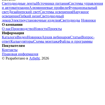
Светодиодные ленты
Источники питания
Системы управления
и автоматизации
Алюминиевые профили
Функциональный
свет
Дизайнерский свет
Системы освещения
Наружное
освещение
Гибкий неон
Светодиодный
декор
Электроустановочные изделия
Светодиоды
Новинки
О компании
О нас
Производство
Новости
Проекты
Информация
Каталоги
Видео
Новинки
Архив вебинаров
Статьи
Вопрос-
ответ
Калькуляторы
Схемы монтажа
Файлы и программы
Покупателям
Контакты
Правовая информация
© Разработано в
Arlight
, 2026