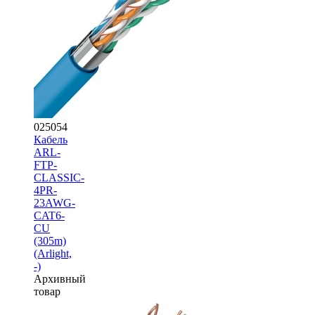
025054
Кабель
ARL-
FTP-
CLASSIC-
4PR-
23AWG-
CAT6-
CU
(305m)
(Arlight,
-)
Архивный
товар