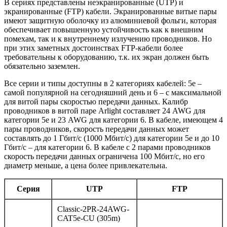
В сериях представлены неэкранированные (UTP) и
экранированные (FTP) кабели. Экранированные витые пары
имеют защитную оболочку из алюминиевой фольги, которая
обеспечивает повышенную устойчивость как к внешним
помехам, так и к внутреннему излучению проводников. Но
при этих заметных достоинствах FTP-кабели более
требовательны к оборудованию, т.к. их экран должен быть
обязательно заземлен.
Все серии и типы доступны в 2 категориях кабелей: 5е –
самой популярной на сегодняшний день и 6 – с максимальной
для витой пары скоростью передачи данных. Калибр
проводников в витой паре Arlight составляет 24 AWG для
категории 5e и 23 AWG для категории 6. В кабеле, имеющем 4
пары проводников, скорость передачи данных может
составлять до 1 Гбит/с (1000 Мбит/с) для категории 5е и до 10
Гбит/с – для категории 6. В кабеле с 2 парами проводников
скорость передачи данных ограничена 100 Мбит/с, но его
диаметр меньше, а цена более привлекательна.
Серия
UTP
FTP
Classic-2PR-24AWG-
CAT5e-CU (305m)