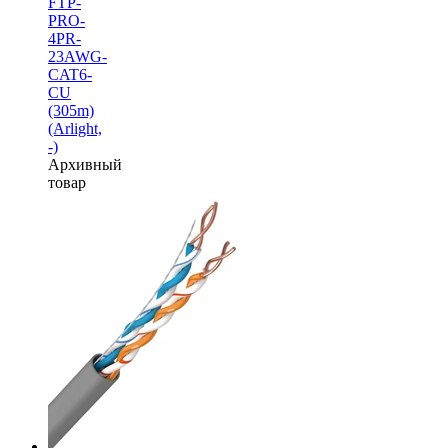
FTP-
PRO-
4PR-
23AWG-
CAT6-
CU
(305m)
(Arlight,
-)
Архивный
товар