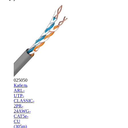
025050
Кабель
ARL-
UTP-
CLASSIC-
2PR-
24AWG-
CAT5e-
CU
(305m)