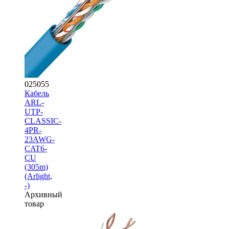
025055
Кабель
ARL-
UTP-
CLASSIC-
4PR-
23AWG-
CAT6-
CU
(305m)
(Arlight,
-)
Архивный
товар