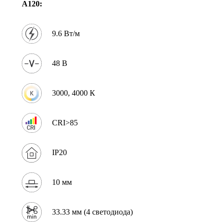
A120:
9.6 Вт/м
48 В
3000, 4000 К
CRI>85
IP20
10 мм
33.33 мм (4 светодиода)