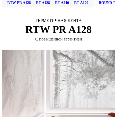
RTW PR A128
RT A128
RT A240
RT А120
ROUND-D
ГЕРМЕТИЧНАЯ ЛЕНТА
RTW PR A128
С повышенной гарантией