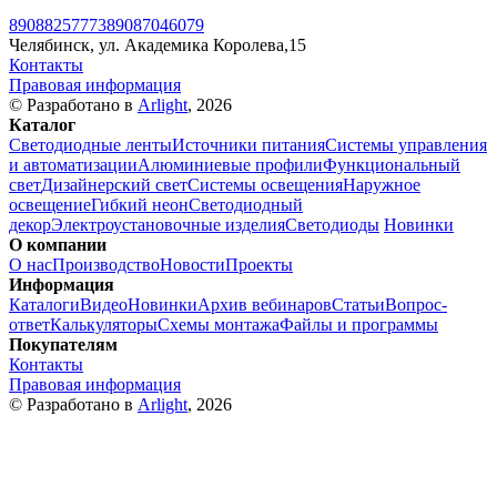
89088257773
89087046079
Челябинск, ул. Академика Королева,15
Контакты
Правовая информация
© Разработано в
Arlight
, 2026
Каталог
Светодиодные ленты
Источники питания
Системы управления
и автоматизации
Алюминиевые профили
Функциональный
свет
Дизайнерский свет
Системы освещения
Наружное
освещение
Гибкий неон
Светодиодный
декор
Электроустановочные изделия
Светодиоды
Новинки
О компании
О нас
Производство
Новости
Проекты
Информация
Каталоги
Видео
Новинки
Архив вебинаров
Статьи
Вопрос-
ответ
Калькуляторы
Схемы монтажа
Файлы и программы
Покупателям
Контакты
Правовая информация
© Разработано в
Arlight
, 2026