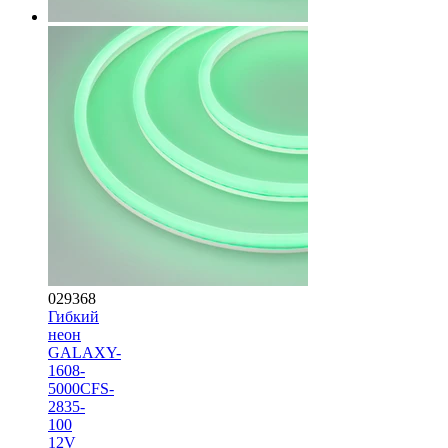
029368
Гибкий
неон
GALAXY-
1608-
5000CFS-
2835-
100
12V