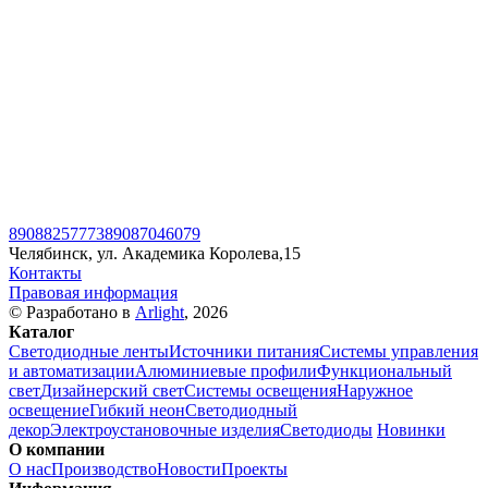
89088257773
89087046079
Челябинск, ул. Академика Королева,15
Контакты
Правовая информация
© Разработано в
Arlight
, 2026
Каталог
Светодиодные ленты
Источники питания
Системы управления
и автоматизации
Алюминиевые профили
Функциональный
свет
Дизайнерский свет
Системы освещения
Наружное
освещение
Гибкий неон
Светодиодный
декор
Электроустановочные изделия
Светодиоды
Новинки
О компании
О нас
Производство
Новости
Проекты