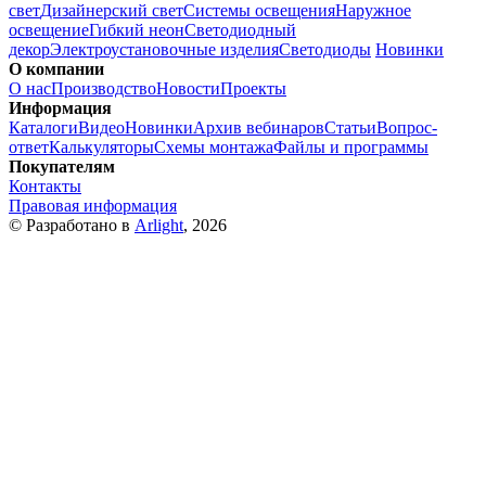
свет
Дизайнерский свет
Системы освещения
Наружное
освещение
Гибкий неон
Светодиодный
декор
Электроустановочные изделия
Светодиоды
Новинки
О компании
О нас
Производство
Новости
Проекты
Информация
Каталоги
Видео
Новинки
Архив вебинаров
Статьи
Вопрос-
ответ
Калькуляторы
Схемы монтажа
Файлы и программы
Покупателям
Контакты
Правовая информация
© Разработано в
Arlight
, 2026