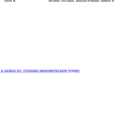
3000 К
Белый теплый, аналогичный лампе 
е и назвал их «технико-экономическим чудом»