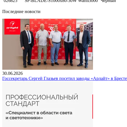
026825
SP-BLADE-S1000x80-30W Warm3000
Черный
Последние новости
30.06.2026
Госсекретарь Сергей Глазьев посетил заводы «Арлайт» в Брест