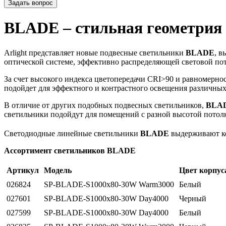
Задать вопрос
BLADE – стильная геометрия
Arlight представляет новые подвесные светильники
BLADE
, в
оптической системе, эффективно распределяющей световой по
За счет высокого индекса цветопередачи CRI>90 и равномернос
подойдет для эффектного и контрастного освещения различны
В отличие от других подобных подвесных светильников,
BLA
светильники подойдут для помещений с разной высотой потолк
Светодиодные линейные светильники
BLADE
выдерживают ко
Ассортимент светильников BLADE
Артикул
Модель
Цвет корпус
026824
SP-BLADE-S1000x80-30W Warm3000
Белый
027601
SP-BLADE-S1000x80-30W Day4000
Черный
027599
SP-BLADE-S1000x80-30W Day4000
Белый