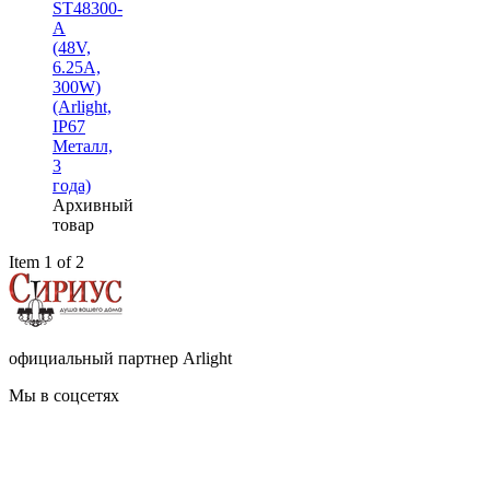
ST48300-
A
(48V,
6.25A,
300W)
(Arlight,
IP67
Металл,
3
года)
Архивный
товар
Item 1 of 2
официальный партнер Arlight
Мы в соцсетях