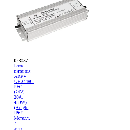
028087
Блок
питания
ARPV-
UH24480-
PFC
(24V,
20A,
480W)
(Arlight,
IP67
Металл,
7
лет)