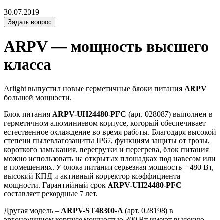
30.07.2019
Задать вопрос
ARPV — мощность высшего
класса
Arlight выпустил новые герметичные блоки питания
ARPV
большой мощности.
Блок питания
ARPV-UH24480-PFC
(арт. 028087) выполнен в
герметичном алюминиевом корпусе, который обеспечивает
естественное охлаждение во время работы. Благодаря высокой
степени пылевлагозащиты IP67, функциям защиты от грозы,
короткого замыкания, перегрузки и перегрева, блок питания
можно использовать на открытых площадках под навесом или
в помещениях. У блока питания серьезная мощность – 480 Вт,
высокий КПД и активный корректор коэффициента
мощности. Гарантийный срок
ARPV-UH24480-PFC
составляет рекордные 7 лет.
Другая модель –
ARPV-ST48300-A
(арт. 028198) в
эргономичном корпусе мощностью 300 Вт имеют высокую