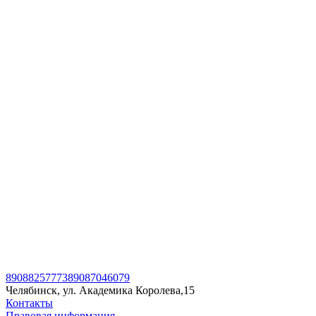
89088257773
89087046079
Челябинск, ул. Академика Королева,15
Контакты
Правовая информация