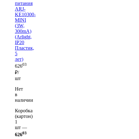
питания
ARJ-
KE10300-
MINI
(3W,
300mA)
(Arlight,
IP20
Пластик,
5
лет)
03
626
₽/
шт
Нет
в
наличии
Коробка
(картон)
1
шт —
03
626