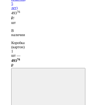
5
лет)
76
493
₽/
шт
В
наличии
Коробка
(картон)
1
шт —
76
493
₽