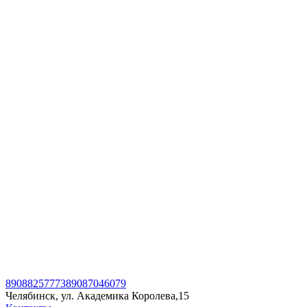
89088257773
89087046079
Челябинск, ул. Академика Королева,15