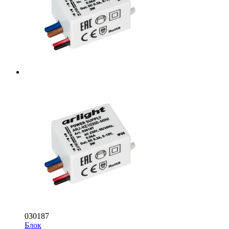
030187
Блок