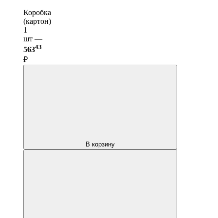
Коробка
(картон)
1
шт —
43
563
₽
В корзину