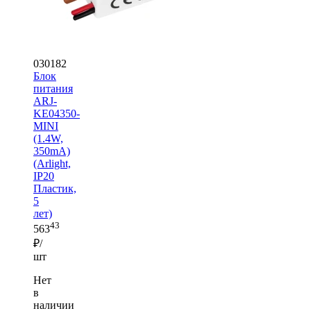
030182
Блок
питания
ARJ-
KE04350-
MINI
(1.4W,
350mA)
(Arlight,
IP20
Пластик,
5
лет)
43
563
₽/
шт
Нет
в
наличии