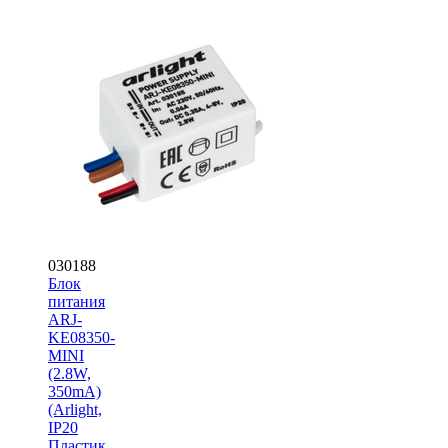
030188
Блок
питания
ARJ-
KE08350-
MINI
(2.8W,
350mA)
(Arlight,
IP20
Пластик,