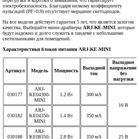
перегрузки и короткого замыкания, что гарантирует
электробезопасность. Благодаря низкому коэффициенту
пульсаций (PF>0.9) отсутствует мерцание светодиодов.
На все модели действует гарантия 5 лет, что является залогом
качества. Выбирайте мини-драйверы
ARJ-KE-MINI
, которые
будут надежно и долго служить в тандеме с небольшими
светильниками для помещений.
Характеристики блоков питания ARJ-KE-MINI
Выходное
Выходной
напряжение
Артикул
Модель
Мощность
ток
без
нагрузки
ARJ-
030177
KE04300-
1.2 Вт
300 мА
MINI
16 В
ARJ-
030182
KE04350-
1.4 Вт
350 мА
MINI
ARJ-
030188
KE08350-
2.8 Вт
350 мА
25 В