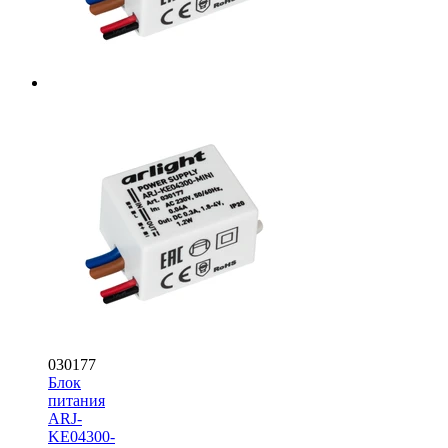
030177
Блок
питания
ARJ-
KE04300-