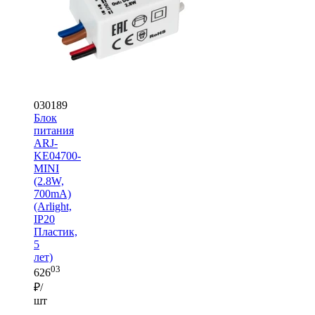
030189
Блок
питания
ARJ-
KE04700-
MINI
(2.8W,
700mA)
(Arlight,
IP20
Пластик,
5
лет)
03
626
₽/
шт