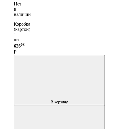
Нет
в
наличии
Коробка
(картон)
1
шт —
03
626
₽
В корзину