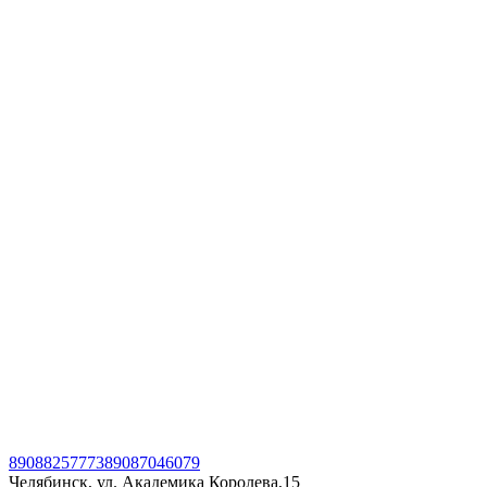
89088257773
89087046079
Челябинск, ул. Академика Королева,15