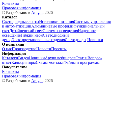
Контакты
Правовая информация
© Разработано в
Arlight
, 2026
Каталог
Светодиодные ленты
Источники питания
Системы управления
и автоматизации
Алюминиевые профили
Функциональный
свет
Дизайнерский свет
Системы освещения
Наружное
освещение
Гибкий неон
Светодиодный
декор
Электроустановочные изделия
Светодиоды
Новинки
О компании
О нас
Производство
Новости
Проекты
Информация
Каталоги
Видео
Новинки
Архив вебинаров
Статьи
Вопрос-
ответ
Калькуляторы
Схемы монтажа
Файлы и программы
Покупателям
Контакты
Правовая информация
© Разработано в
Arlight
, 2026