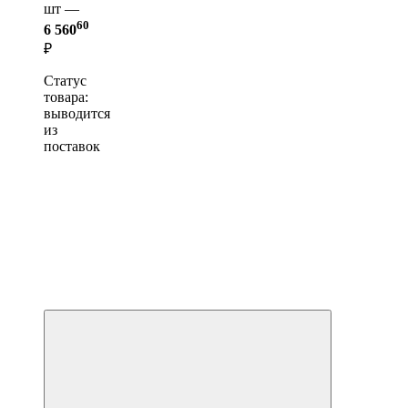
шт —
60
6 560
₽
Статус
товара:
выводится
из
поставок