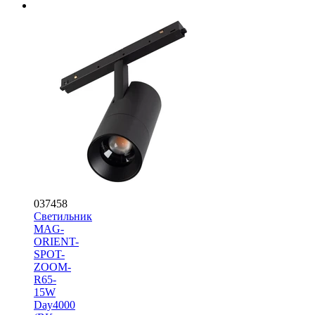
037458
Светильник
MAG-
ORIENT-
SPOT-
ZOOM-
R65-
15W
Day4000