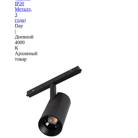
IP20
Металл,
3
года)
Day
|
Дневной
4000
K
Архивный
товар