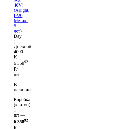
48V)
(Arlight,
IP20
Металл,
5
лет)
Day
|
Дневной
4000
K
92
6 358
₽/
шт
В
наличии
Коробка
(картон)
1
шт —
92
6 358
₽