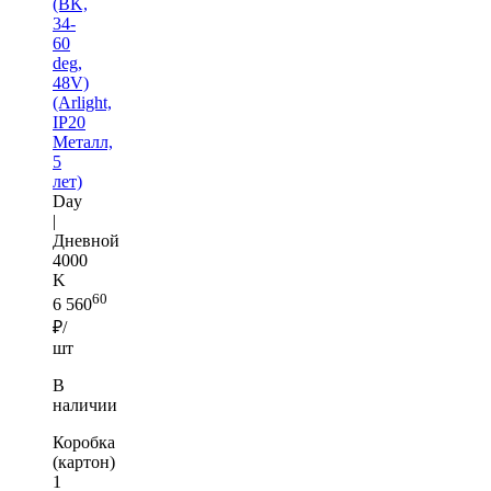
(BK,
34-
60
deg,
48V)
(Arlight,
IP20
Металл,
5
лет)
Day
|
Дневной
4000
K
60
6 560
₽/
шт
В
наличии
Коробка
(картон)
1