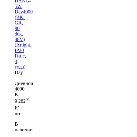
HANG-
5W
Day4000
(BK-
GR,
80
deg,
48V)
(Arlight,
IP20
Гипс,
3
года)
Day
|
Дневной
4000
K
91
9 282
₽/
шт
В
наличии