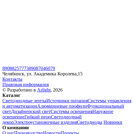
89088257773
89087046079
Челябинск, ул. Академика Королева,15
Контакты
Правовая информация
© Разработано в
Arlight
, 2026
Каталог
Светодиодные ленты
Источники питания
Системы управления
и автоматизации
Алюминиевые профили
Функциональный
свет
Дизайнерский свет
Системы освещения
Наружное
освещение
Гибкий неон
Светодиодный
декор
Электроустановочные изделия
Светодиоды
Новинки
О компании
О нас
Производство
Новости
Проекты