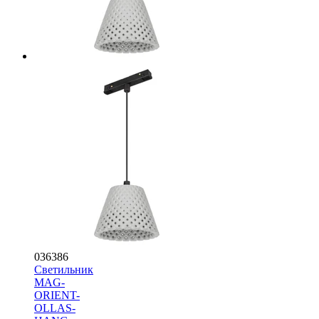
036386
Светильник
MAG-
ORIENT-
OLLAS-