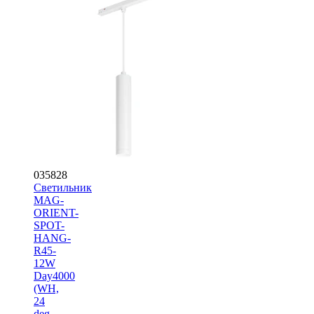
035828
Светильник
MAG-
ORIENT-
SPOT-
HANG-
R45-
12W
Day4000
(WH,
24
deg,