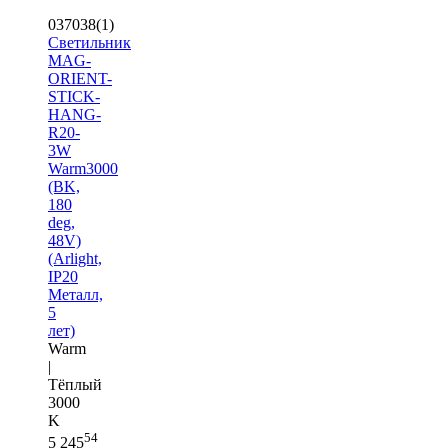
037038(1)
Светильник
MAG-
ORIENT-
STICK-
HANG-
R20-
3W
Warm3000
(BK,
180
deg,
48V)
(Arlight,
IP20
Металл,
5
лет)
Warm
|
Тёплый
3000
K
54
5 245