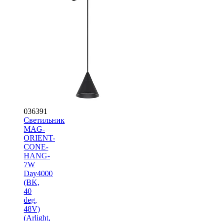
036391
Светильник
MAG-
ORIENT-
CONE-
HANG-
7W
Day4000
(BK,
40
deg,
48V)
(Arlight,