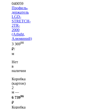
040059
Профиль-
держатель
LGD-
STRETCH-
2TR-
2000
(Arlight,
Алюминий)
98
3 369
₽/
м
Нет
в
наличии
Коробка
(картон)
2
м —
96
6 739
₽
Коробка