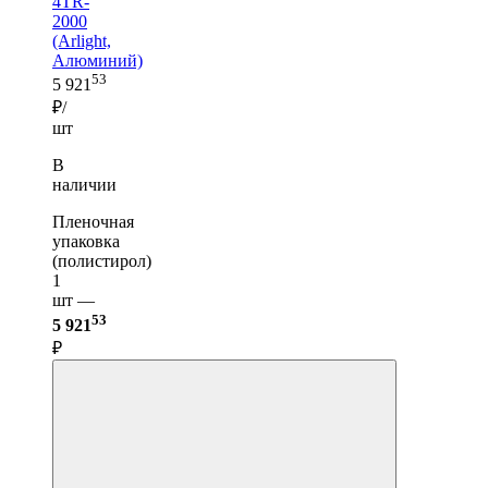
4TR-
2000
(Arlight,
Алюминий)
53
5 921
₽/
шт
В
наличии
Пленочная
упаковка
(полистирол)
1
шт —
53
5 921
₽