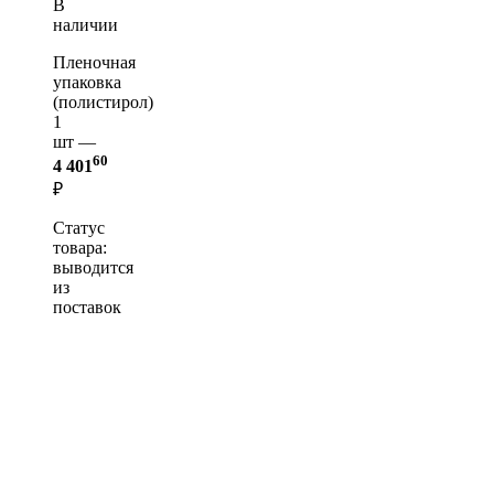
В
наличии
Пленочная
упаковка
(полистирол)
1
шт —
60
4 401
₽
Статус
товара:
выводится
из
поставок