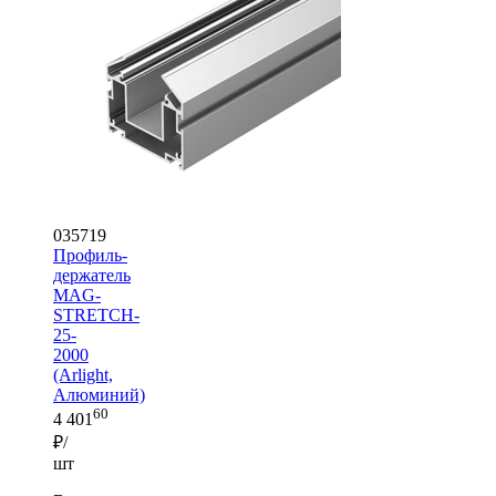
035719
Профиль-
держатель
MAG-
STRETCH-
25-
2000
(Arlight,
Алюминий)
60
4 401
₽/
шт