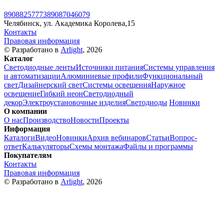
89088257773
89087046079
Челябинск, ул. Академика Королева,15
Контакты
Правовая информация
© Разработано в
Arlight
, 2026
Каталог
Светодиодные ленты
Источники питания
Системы управления
и автоматизации
Алюминиевые профили
Функциональный
свет
Дизайнерский свет
Системы освещения
Наружное
освещение
Гибкий неон
Светодиодный
декор
Электроустановочные изделия
Светодиоды
Новинки
О компании
О нас
Производство
Новости
Проекты
Информация
Каталоги
Видео
Новинки
Архив вебинаров
Статьи
Вопрос-
ответ
Калькуляторы
Схемы монтажа
Файлы и программы
Покупателям
Контакты
Правовая информация
© Разработано в
Arlight
, 2026