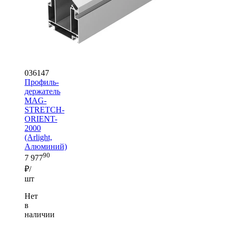
036147
Профиль-
держатель
MAG-
STRETCH-
ORIENT-
2000
(Arlight,
Алюминий)
90
7 977
₽/
шт
Нет
в
наличии