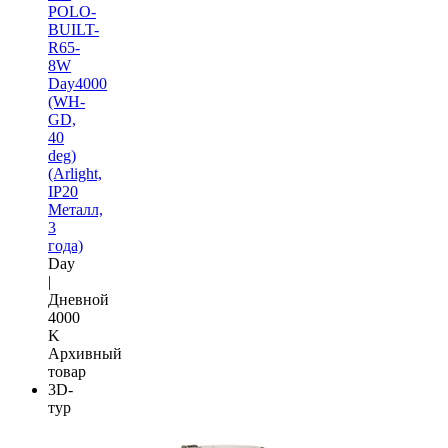
POLO-
BUILT-
R65-
8W
Day4000
(WH-
GD,
40
deg)
(Arlight,
IP20
Металл,
3
года)
Day
|
Дневной
4000
K
Архивный
товар
3D-
тур