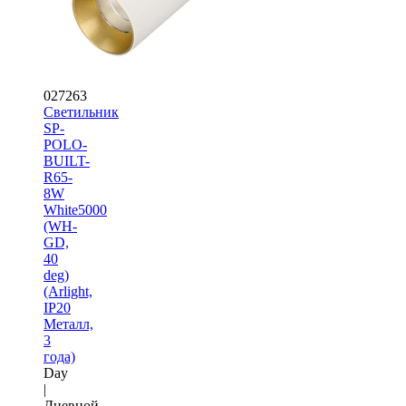
027263
Светильник
SP-
POLO-
BUILT-
R65-
8W
White5000
(WH-
GD,
40
deg)
(Arlight,
IP20
Металл,
3
года)
Day
|
Дневной