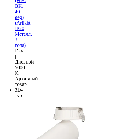
(WH-
BK,
40
deg)
(Arlight,
IP20
Металл,
3
года)
Day
|
Дневной
5000
K
Архивный
товар
3D-
тур