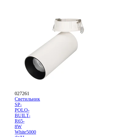
027261
Светильник
SP-
POLO-
BUILT-
R65-
8W
White5000