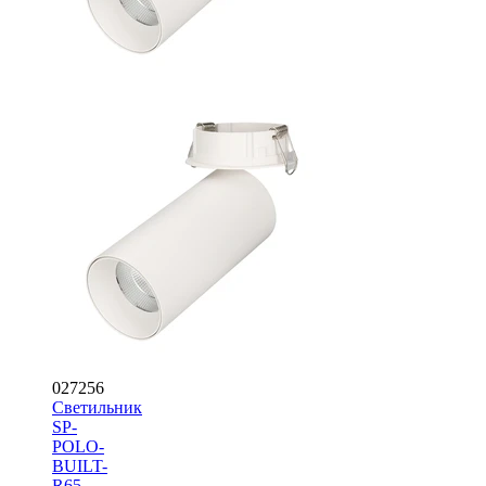
027256
Светильник
SP-
POLO-
BUILT-
R65-