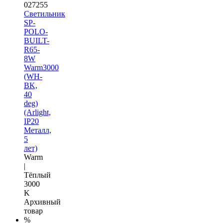
027255
Светильник
SP-
POLO-
BUILT-
R65-
8W
Warm3000
(WH-
BK,
40
deg)
(Arlight,
IP20
Металл,
5
лет)
Warm
|
Тёплый
3000
K
Архивный
товар
%