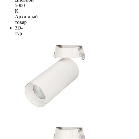
5000
K
Архивный
товар
3D-
тур