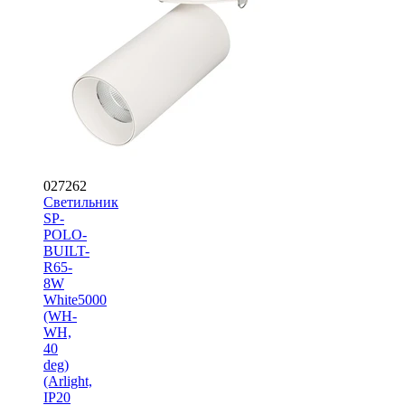
027262
Светильник
SP-
POLO-
BUILT-
R65-
8W
White5000
(WH-
WH,
40
deg)
(Arlight,
IP20