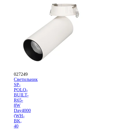
027249
Светильник
SP-
POLO-
BUILT-
R65-
8W
Day4000
(WH-
BK,
40