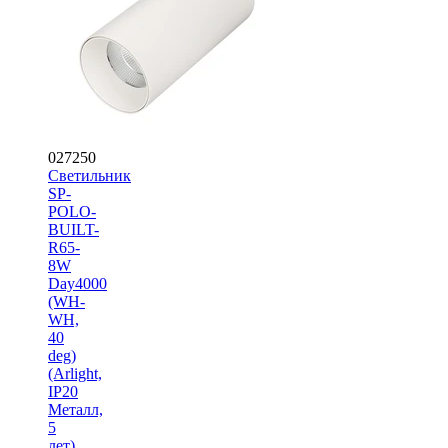
027250
Светильник
SP-
POLO-
BUILT-
R65-
8W
Day4000
(WH-
WH,
40
deg)
(Arlight,
IP20
Металл,
5
лет)