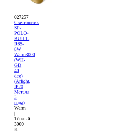
027257
Светильник
SP-
POLO-
BUILT-
R65-
8W
Warm3000
(WH-
GD,
40
deg)
(Arlight,
IP20
Металл,
3
года)
Warm
|
Тёплый
3000
K