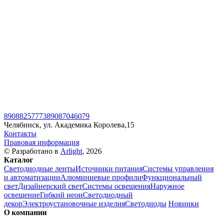
89088257773
89087046079
Челябинск, ул. Академика Королева,15
Контакты
Правовая информация
© Разработано в
Arlight
, 2026
Каталог
Светодиодные ленты
Источники питания
Системы управления
и автоматизации
Алюминиевые профили
Функциональный
свет
Дизайнерский свет
Системы освещения
Наружное
освещение
Гибкий неон
Светодиодный
декор
Электроустановочные изделия
Светодиоды
Новинки
О компании