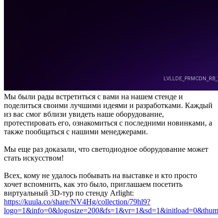
Мы были рады встретиться с вами на нашем стенде и
поделиться своими лучшими идеями и разработками. Каждый
из вас смог вблизи увидеть наше оборудование,
протестировать его, ознакомиться с последними новинками, а
также пообщаться с нашими менеджерами.
Мы еще раз доказали, что светодиодное оборудование может
стать искусством!
Всех, кому не удалось побывать на выставке и кто просто
хочет вспомнить, как это было, приглашаем посетить
виртуальный 3D-тур по стенду Arlight:
https://kuula.co/share/NV4Hg/collection/79hl9?
logo=1&info=0&logosize=200&fs=1&vr=1&sd=1&initload=0&thum