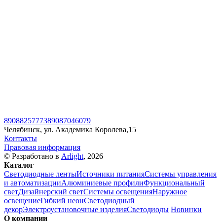
89088257773
89087046079
Челябинск, ул. Академика Королева,15
Контакты
Правовая информация
© Разработано в
Arlight
, 2026
Каталог
Светодиодные ленты
Источники питания
Системы управления
и автоматизации
Алюминиевые профили
Функциональный
свет
Дизайнерский свет
Системы освещения
Наружное
освещение
Гибкий неон
Светодиодный
декор
Электроустановочные изделия
Светодиоды
Новинки
О компании