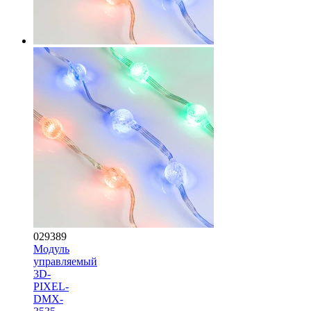
029389
Модуль
управляемый
3D-
PIXEL-
DMX-