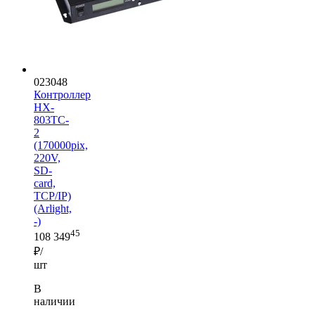
023048
Контроллер
HX-
803TC-
2
(170000pix,
220V,
SD-
card,
TCP/IP)
(Arlight,
-)
45
108 349
₽/
шт
В
наличии