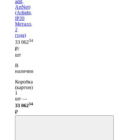
add,
ArtNet)
(Arlight,
IP20
Металл,
2
года)
34
33 062
₽/
шт
В
наличии
Коробка
(картон)
1
шт —
34
33 062
₽