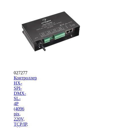
027277
Контроллер
HX-
SPI-
DMX-
SL-
4P
(4096
pix,
220V,
TCP/IP,