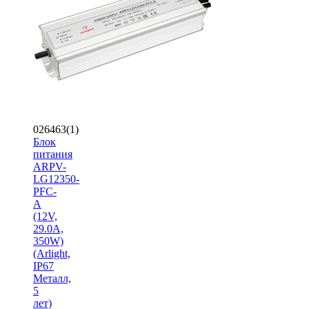
026463(1)
Блок
питания
ARPV-
LG12350-
PFC-
A
(12V,
29.0A,
350W)
(Arlight,
IP67
Металл,
5
лет)