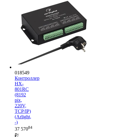
018549
Контроллер
HX-
801RC
(8192
pix,
220V,
TCP/IP)
(Arlight,
-)
84
37 570
₽/