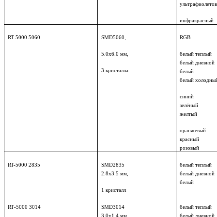
ультрафиолето
инфракрасный
RT-5000 5060
SMD5060,
RGB
5.0
х6.0 мм,
белый теплый
белый дневной
3 кристалла
белый
белый холодны
синий
зелёный
желтый
оранжевый
красный
розовый
RT-5000 2835
SMD
2835
белый теплый
2.8х3.
5
мм,
белый дневной
белый
1
кристалл
RT
-5000 3014
SMD
3014
белый теплый
3.0х1.4 мм,
белый дневной