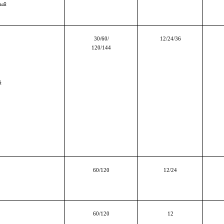
вый
30/60/
12/24/36
120/144
й
60
/120
12
/24
60/120
12