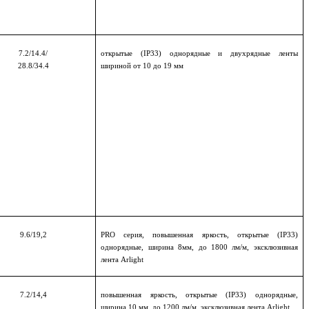
7.2/14.4/
открытые (
IP
33) однорядные и двухрядные ленты
28.8/34.4
шириной от 10 до 19 мм
9.6
/19,2
PRO серия, повышенная яркость, открытые (
IP
33)
однорядные, ширина 8мм, до 1800 лм/м, эксклюзивная
лента Arlight
7.2/14,4
повышенная яркость, открытые (
IP
33) однорядные,
Arlight
ширина 10 мм, до 1200 лм/м, эксклюзивная лента