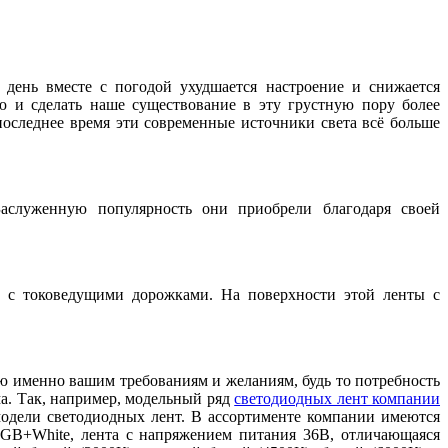
день вместе с погодой ухудшается настроение и снижается
ю и сделать наше существование в эту грустную пору более
последнее время эти современные источники света всё больше
аслуженную популярность они приобрели благодаря своей
в с токоведущими дорожками. На поверхности этой ленты с
ю именно вашим требованиям и желаниям, будь то потребность
а. Так, например, модельный ряд
светодиодных лент компании
модели светодиодных лент. В ассортименте компании имеются
 RGB+White, лента с напряжением питания 36В, отличающаяся