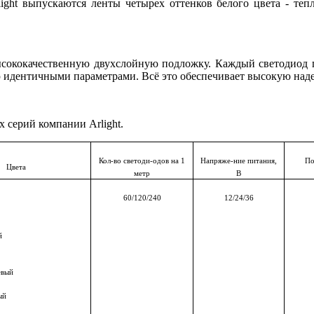
ght выпускаются ленты четырех оттенков белого цвета - теп
высококачественную двухслойную подложку. Каждый светодиод 
 идентичными параметрами. Всё это обеспечивает высокую надеж
 серий компании Arlight.
Кол-во светоди-одов на 1
Напряже-ние питания,
По
Цвета
метр
В
60/120/240
12/24/36
й
евый
ый