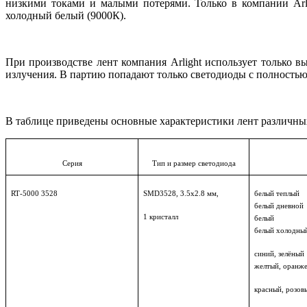
низкими токами и малыми потерями. Только в компании Arli
холодный белый (9000К).
При производстве лент компания Arlight использует только 
излучения. В партию попадают только светодиоды с полностью
В таблице приведены основные характеристики лент различных
Серия
Тип и размер светодиода
RT
-5000 3528
SMD
3528, 3.5х2.8 мм,
белый теплый
белый дневной
1 кристалл
белый
белый холодны
синий, зелёный
желтый,
оранж
красный, розов