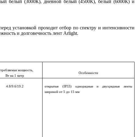
лый белый (3000К), дневной белый (4500К), белый (6000К) и
перед установкой проходит отбор по спектру и интенсивности
ность и долговечность лент Arlight.
требляемая мощность,
Особенности
Вт на 1 метр
4.8/9.6/19.2
открытые (
IP
33) однорядные и двухрядные ленты
шириной от 5 до 15 мм