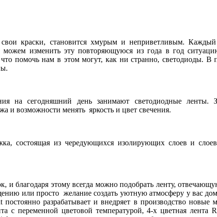
 свои краски, становится хмурым и неприветливым. Каждый 
и можем изменить эту повторяющуюся из года в год ситуаци
что помочь нам в этом могут, как ни странно, светодиоды. В 
пы.
ия на сегодняшний день занимают светодиодные ленты. З
жа и возможности менять яркость и цвет свечения.
жка, состоящая из чередующихся изолирующих слоев и слое
к, и благодаря этому всегда можно подобрать ленту, отвечающу
щению или просто желание создать уютную атмосферу у вас дом
t постоянно разрабатывает и внедряет в производство новые 
нта с переменной цветовой температурой, 4-х цветная лента