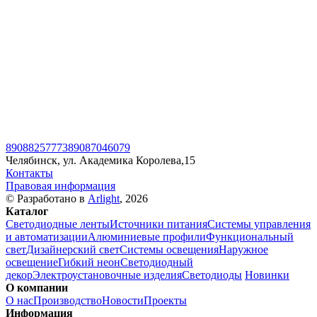
89088257773
89087046079
Челябинск, ул. Академика Королева,15
Контакты
Правовая информация
© Разработано в
Arlight
, 2026
Каталог
Светодиодные ленты
Источники питания
Системы управления
и автоматизации
Алюминиевые профили
Функциональный
свет
Дизайнерский свет
Системы освещения
Наружное
освещение
Гибкий неон
Светодиодный
декор
Электроустановочные изделия
Светодиоды
Новинки
О компании
О нас
Производство
Новости
Проекты
Информация