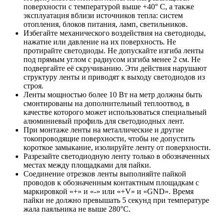
поверхности с температурой выше +40° C, а также
эксплуатация вблизи источников тепла: систем
отопления, блоков питания, ламп, светильников.
Избегайте механического воздействия на светодиоды,
нажатие или давление на их поверхность. Не
протирайте светодиоды. Не допускайте изгиба ленты
под прямым углом с радиусом изгиба менее 2 см. Не
подвергайте её скручиванию. Эти действия нарушают
структуру ленты и приводят к выходу светодиодов из
строя.
Ленты мощностью более 10 Вт на метр должны быть
смонтированы на дополнительный теплоотвод, в
качестве которого может использоваться специальный
алюминиевый профиль для светодиодных лент.
При монтаже ленты на металлические и другие
токопроводящие поверхности, чтобы не допустить
короткое замыкание, изолируйте ленту от поверхности.
Разрезайте светодиодную ленту только в обозначенных
местах между площадками для пайки.
Соединение отрезков ленты выполняйте пайкой
проводов к обозначенным контактным площадкам с
маркировкой «+» и «-» или «+V» и «GND». Время
пайки не должно превышать 5 секунд при температуре
жала паяльника не выше 280°С.