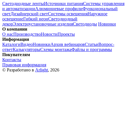
Светодиодные ленты
Источники питания
Системы управления
и автоматизации
Алюминиевые профили
Функциональный
свет
Дизайнерский свет
Системы освещения
Наружное
освещение
Гибкий неон
Светодиодный
декор
Электроустановочные изделия
Светодиоды
Новинки
О компании
О нас
Производство
Новости
Проекты
Информация
Каталоги
Видео
Новинки
Архив вебинаров
Статьи
Вопрос-
ответ
Калькуляторы
Схемы монтажа
Файлы и программы
Покупателям
Контакты
Правовая информация
© Разработано в
Arlight
, 2026