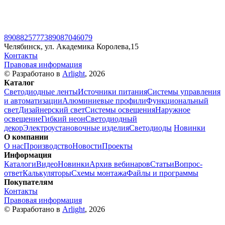
89088257773
89087046079
Челябинск, ул. Академика Королева,15
Контакты
Правовая информация
© Разработано в
Arlight
, 2026
Каталог
Светодиодные ленты
Источники питания
Системы управления
и автоматизации
Алюминиевые профили
Функциональный
свет
Дизайнерский свет
Системы освещения
Наружное
освещение
Гибкий неон
Светодиодный
декор
Электроустановочные изделия
Светодиоды
Новинки
О компании
О нас
Производство
Новости
Проекты
Информация
Каталоги
Видео
Новинки
Архив вебинаров
Статьи
Вопрос-
ответ
Калькуляторы
Схемы монтажа
Файлы и программы
Покупателям
Контакты
Правовая информация
© Разработано в
Arlight
, 2026