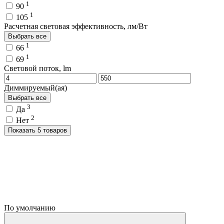
1
90
1
105
Расчетная световая эффективность, лм/Вт
Выбрать все
1
66
1
69
Световой поток, lm
Диммируемый(ая)
Выбрать все
3
Да
2
Нет
Показать 5 товаров
По умолчанию