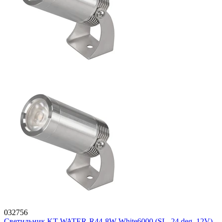
032756
Светильник KT-WATER-R44-8W White6000 (SL, 24 deg, 12V)